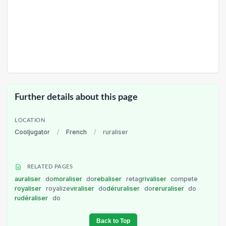
Further details about this page
LOCATION
Cooljugator
/
French
/
ruraliser
RELATED PAGES
auraliser
do
moraliser
do
rebaliser
retag
rivaliser
compete
royaliser
royalize
viraliser
do
déruraliser
do
reruraliser
do
rudéraliser
do
Back to Top