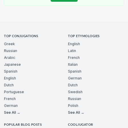
TOP CONJUGATIONS
TOP ETYMOLOGIES
Greek
English
Russian
Latin
Arabic
French
Japanese
Italian
Spanish
Spanish
English
German
Dutch
Dutch
Portuguese
Swedish
French
Russian
German
Polish
See All →
See All →
POPULAR BLOG POSTS
COOLJUGATOR