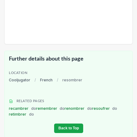
Further details about this page
LOCATION
Cooljugator
/
French
/
resombrer
RELATED PAGES
recambrer
do
remembrer
do
renombrer
do
resoufrer
do
retimbrer
do
Back to Top