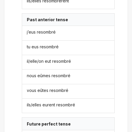
ils/elles resombrèrent
Past anterior tense
j’eus resombré
tu eus resombré
il/elle/on eut resombré
nous eûmes resombré
vous eûtes resombré
ils/elles eurent resombré
Future perfect tense