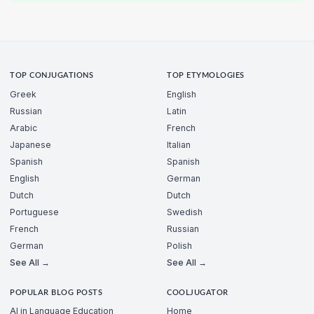
TOP CONJUGATIONS
TOP ETYMOLOGIES
Greek
English
Russian
Latin
Arabic
French
Japanese
Italian
Spanish
Spanish
English
German
Dutch
Dutch
Portuguese
Swedish
French
Russian
German
Polish
See All →
See All →
POPULAR BLOG POSTS
COOLJUGATOR
AI in Language Education
Home