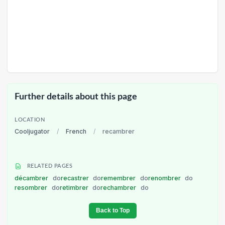
Further details about this page
LOCATION
Cooljugator
/
French
/
recambrer
RELATED PAGES
décambrer
do
recastrer
do
remembrer
do
renombrer
do
resombrer
do
retimbrer
do
rechambrer
do
Back to Top