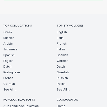
TOP CONJUGATIONS
TOP ETYMOLOGIES
Greek
English
Russian
Latin
Arabic
French
Japanese
Italian
Spanish
Spanish
English
German
Dutch
Dutch
Portuguese
Swedish
French
Russian
German
Polish
See All →
See All →
POPULAR BLOG POSTS
COOLJUGATOR
AI in Language Education
Home