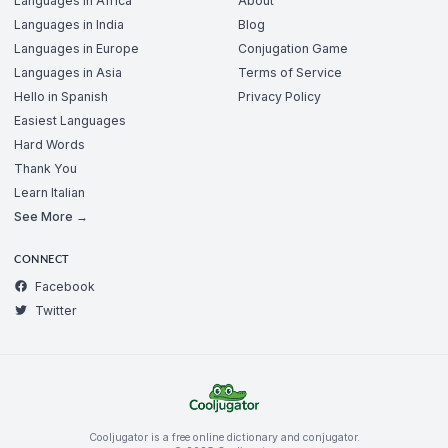
Languages in Africa
About
Languages in India
Blog
Languages in Europe
Conjugation Game
Languages in Asia
Terms of Service
Hello in Spanish
Privacy Policy
Easiest Languages
Hard Words
Thank You
Learn Italian
See More →
CONNECT
Facebook
Twitter
Cooljugator is a free online dictionary and conjugator.