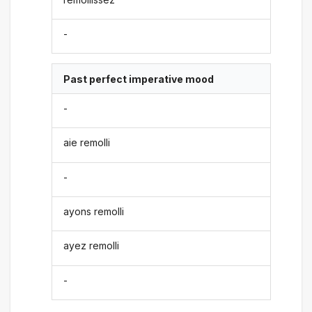
-
Past perfect imperative mood
-
aie remolli
-
ayons remolli
ayez remolli
-