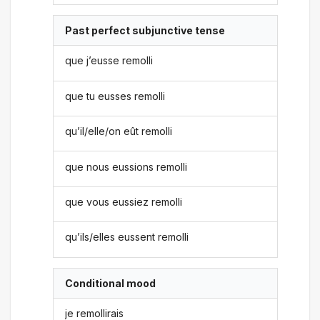
Past perfect subjunctive tense
que j’eusse remolli
que tu eusses remolli
qu’il/elle/on eût remolli
que nous eussions remolli
que vous eussiez remolli
qu’ils/elles eussent remolli
Conditional mood
je remollirais