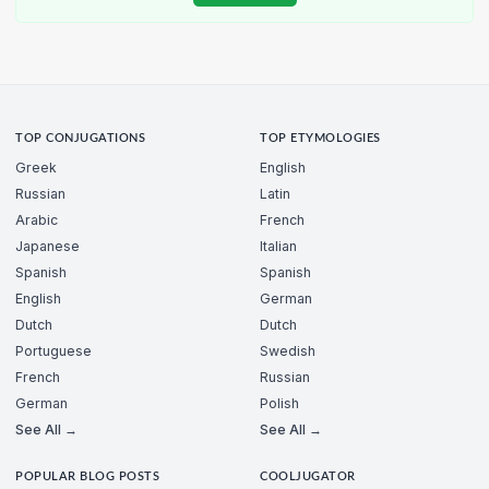
TOP CONJUGATIONS
TOP ETYMOLOGIES
Greek
English
Russian
Latin
Arabic
French
Japanese
Italian
Spanish
Spanish
English
German
Dutch
Dutch
Portuguese
Swedish
French
Russian
German
Polish
See All →
See All →
POPULAR BLOG POSTS
COOLJUGATOR