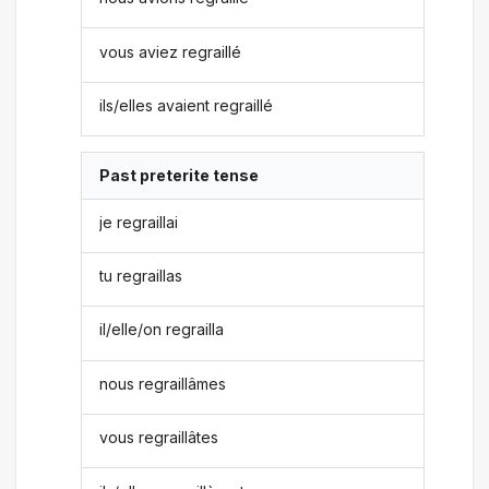
vous aviez regraillé
ils/elles avaient regraillé
Past preterite tense
je regraillai
tu regraillas
il/elle/on regrailla
nous regraillâmes
vous regraillâtes