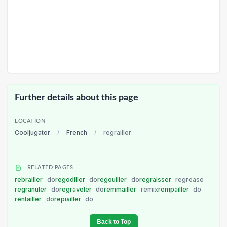
Further details about this page
LOCATION
Cooljugator
/
French
/
regrailler
RELATED PAGES
rebrailler
do
regodiller
do
regouiller
do
regraisser
regrease
regranuler
do
regraveler
do
remmailler
remix
rempailler
do
rentailler
do
repiailler
do
Back to Top