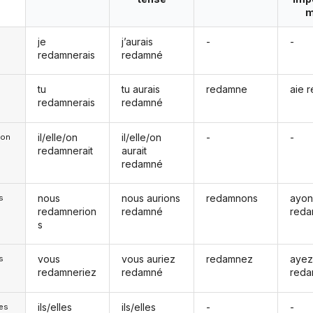
m
je
j’aurais
-
-
redamnerais
redamné
tu
tu aurais
redamne
aie 
redamnerais
redamné
il/elle/on
il/elle/on
-
-
e/on
redamnerait
aurait
redamné
nous
nous aurions
redamnons
ayon
s
redamnerion
redamné
red
s
vous
vous auriez
redamnez
aye
s
redamneriez
redamné
red
ils/elles
ils/elles
-
-
les