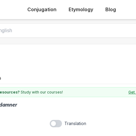
Conjugation
Etymology
Blog
s
 resources?
Study with our courses!
Get 
edamner
Translation