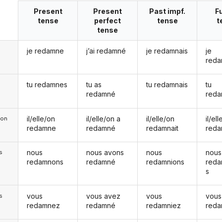
Present
Present
Past impf.
F
tense
perfect
tense
t
tense
je redamne
j’ai redamné
je redamnais
je
reda
tu redamnes
tu as
tu redamnais
tu
redamné
reda
il/elle/on
il/elle/on a
il/elle/on
il/el
e/on
redamne
redamné
redamnait
reda
nous
nous avons
nous
nous
s
redamnons
redamné
redamnions
reda
s
vous
vous avez
vous
vous
s
redamnez
redamné
redamniez
reda