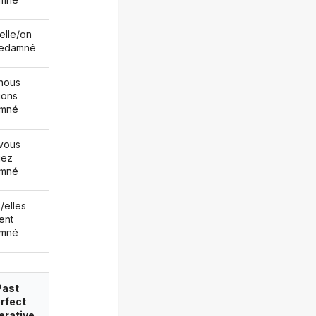
/elle/on
redamné
nous
ions
amné
vous
iez
amné
s/elles
ent
amné
Past
rfect
erative