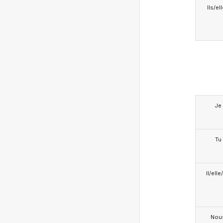
Ils/el
Je
Tu
Il/ell
Nou