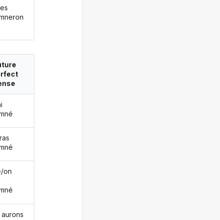
les
mneron
uture
rfect
ense
i
amné
ras
amné
le/on
amné
 aurons