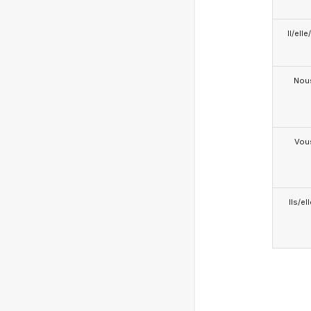
Il/ell
Nou
Vou
Ils/el