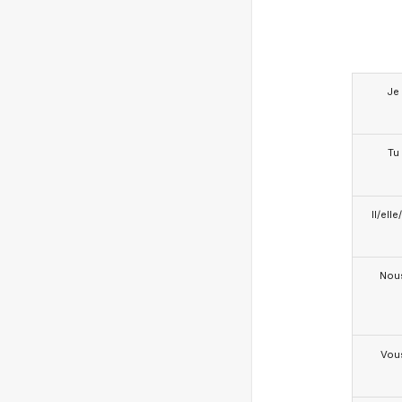
Je
Tu
Il/ell
Nou
Vou