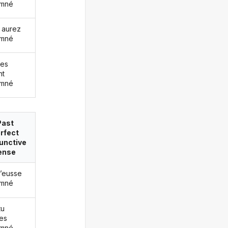
amné
 aurez
amné
les
nt
amné
Past
rfect
unctive
ense
j’eusse
amné
tu
es
amné