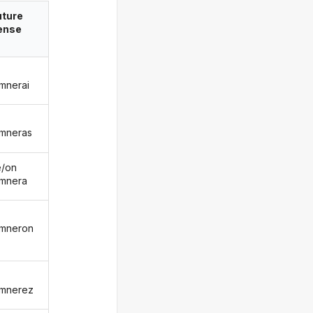
uture
ense
mnerai
mneras
le/on
mnera
mneron
mnerez