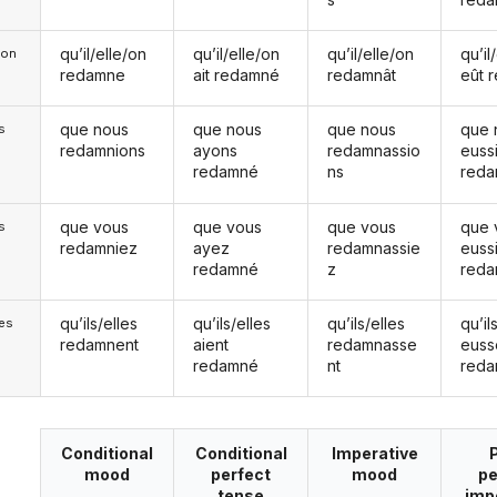
qu’il/elle/on
qu’il/elle/on
qu’il/elle/on
qu’il
e/on
redamne
ait redamné
redamnât
eût 
que nous
que nous
que nous
que 
s
redamnions
ayons
redamnassio
euss
redamné
ns
red
que vous
que vous
que vous
que 
s
redamniez
ayez
redamnassie
euss
redamné
z
red
qu’ils/elles
qu’ils/elles
qu’ils/elles
qu’il
les
redamnent
aient
redamnasse
euss
redamné
nt
red
Conditional
Conditional
Imperative
mood
perfect
mood
pe
tense
imp