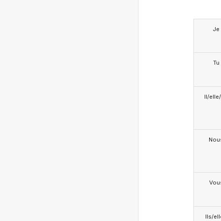
Je
Tu
Il/ell
Nou
Vou
Ils/el