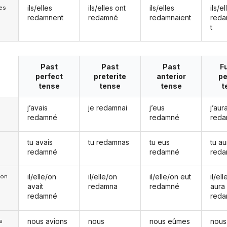
ils/elles
ils/elles ont
ils/elles
ils/el
les
redamnent
redamné
redamnaient
reda
t
Past
Past
Past
F
perfect
preterite
anterior
pe
tense
tense
tense
t
j’avais
je redamnai
j’eus
j’aura
redamné
redamné
red
tu avais
tu redamnas
tu eus
tu au
redamné
redamné
red
il/elle/on
il/elle/on
il/elle/on eut
il/el
e/on
avait
redamna
redamné
aura
redamné
red
nous avions
nous
nous eûmes
nous
s