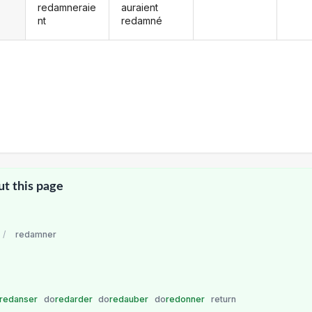
redamneraie
auraient
nt
redamné
ut this page
/
redamner
redanser
do
redarder
do
redauber
do
redonner
return