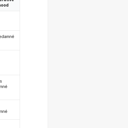
ood
redamné
s
amné
z
amné