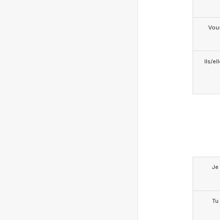
Vou
Ils/el
Je
Tu