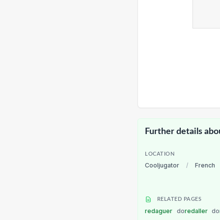
Further details abo
LOCATION
Cooljugator
/
French
RELATED PAGES
redaguer
do
redaller
do