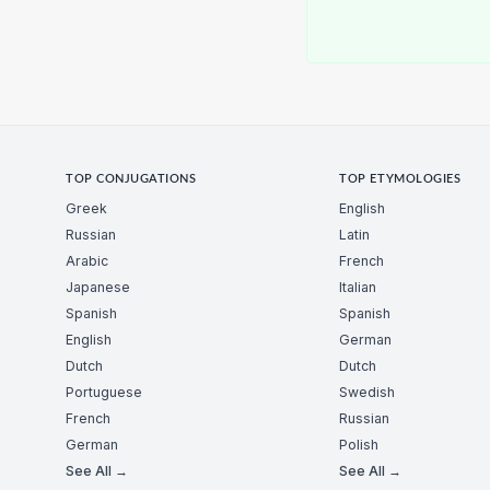
TOP CONJUGATIONS
TOP ETYMOLOGIES
Greek
English
Russian
Latin
Arabic
French
Japanese
Italian
Spanish
Spanish
English
German
Dutch
Dutch
Portuguese
Swedish
French
Russian
German
Polish
See All →
See All →