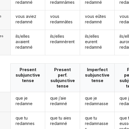
redamné
redamnâmes
redamné
red
vous aviez
vous
vous eûtes
vous
s
redamné
redamnâtes
redamné
red
ils/elles
ils/elles
ils/elles
ils/el
les
avaient
redamnèrent
eurent
auro
redamné
redamné
red
Present
Present
Imperfect
subjunctive
perf.
subjunctive
pe
tense
subjunctive
tense
subj
tense
t
que je
que j’aie
que je
que 
redamne
redamné
redamnasse
red
que tu
que tu aies
que tu
que 
redamnes
redamné
redamnasse
euss
s
red