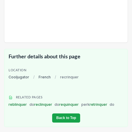
Further details about this page
LOCATION
Cooljugator
/
French
/
recrinquer
RELATED PAGES
reblinquer
do
reclinquer
do
requinquer
perk
retrinquer
do
Back to Top