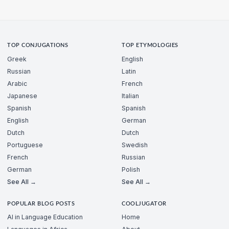
TOP CONJUGATIONS
TOP ETYMOLOGIES
Greek
English
Russian
Latin
Arabic
French
Japanese
Italian
Spanish
Spanish
English
German
Dutch
Dutch
Portuguese
Swedish
French
Russian
German
Polish
See All →
See All →
POPULAR BLOG POSTS
COOLJUGATOR
AI in Language Education
Home