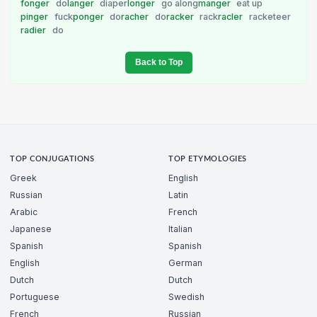
fonger
do
langer
diaper
longer
go along
manger
eat up
pinger
fuck
ponger
do
racher
do
racker
rack
racler
racketeer
radier
do
Back to Top
TOP CONJUGATIONS
TOP ETYMOLOGIES
Greek
English
Russian
Latin
Arabic
French
Japanese
Italian
Spanish
Spanish
English
German
Dutch
Dutch
Portuguese
Swedish
French
Russian