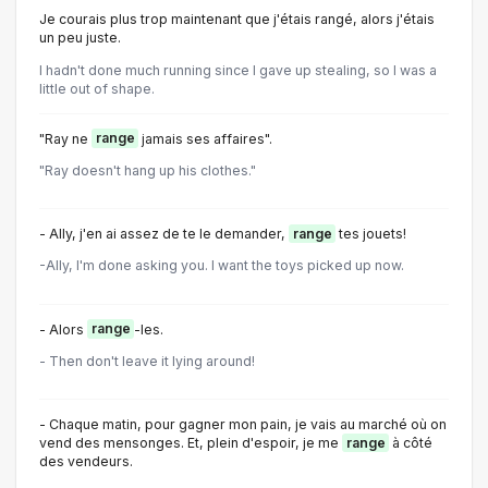
Je courais plus trop maintenant que j'étais rangé, alors j'étais
un peu juste.
I hadn't done much running since I gave up stealing, so I was a
little out of shape.
"Ray ne
range
jamais ses affaires".
"Ray doesn't hang up his clothes."
- Ally, j'en ai assez de te le demander,
range
tes jouets!
-Ally, I'm done asking you. I want the toys picked up now.
- Alors
range
-les.
- Then don't leave it lying around!
- Chaque matin, pour gagner mon pain, je vais au marché où on
vend des mensonges. Et, plein d'espoir, je me
range
à côté
des vendeurs.