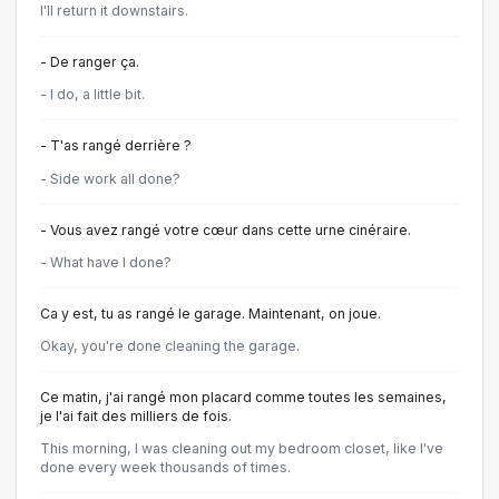
I'll return it downstairs.
- De ranger ça.
- I do, a little bit.
- T'as rangé derrière ?
- Side work all done?
- Vous avez rangé votre cœur dans cette urne cinéraire.
- What have I done?
Ca y est, tu as rangé le garage. Maintenant, on joue.
Okay, you're done cleaning the garage.
Ce matin, j'ai rangé mon placard comme toutes les semaines,
je l'ai fait des milliers de fois.
This morning, I was cleaning out my bedroom closet, like I've
done every week thousands of times.