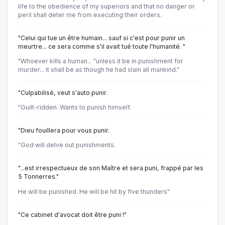
life to the obedience of my superiors and that no danger or
peril shall deter me from executing their orders.
"Celui qui tue un être humain... sauf si c'est pour punir un
meurtre... ce sera comme s'il avait tué toute l'humanité. "
"Whoever kills a human... "unless it be in punishment for
murder... it shall be as though he had slain all mankind."
"Culpabilisé, veut s'auto punir.
"Guilt-ridden. Wants to punish himself.
"Dieu fouillera pour vous punir.
"God will delve out punishments.
"...est irrespectueux de son Maître et sera puni, frappé par les
5 Tonnerres."
He will be punished. He will be hit by five thunders"
"Ce cabinet d'avocat doit être puni !"