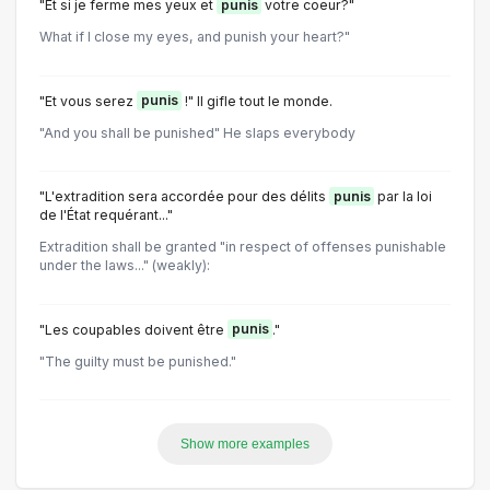
"Et si je ferme mes yeux et
punis
votre coeur?"
What if I close my eyes, and punish your heart?"
"Et vous serez
punis
!" Il gifle tout le monde.
"And you shall be punished" He slaps everybody
"L'extradition sera accordée pour des délits
punis
par la loi
de l'État requérant..."
Extradition shall be granted "in respect of offenses punishable
under the laws..." (weakly):
"Les coupables doivent être
punis
."
"The guilty must be punished."
Show more examples