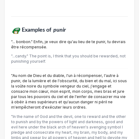
Examples of
punir
"... bonbon." Enfin, je veux dire qu'au lieu de te punir, tu devrais
être récompensée.
"...candy." The point is, I think that you should be rewarded, not
punishing yourself.
"Au nom de Dieu et du diable, l'un à récompenser, l'autre à
punir, de la lumière et de l'obscurité, du bien et du mal, ici sous
la voûte noire du symbole vengeur du ciel, j'engage et
consacre mon cœur, mon esprit, mon corps, mes bras et jure
par tous les pouvoirs du ciel et de l'enfer de consacrer ma vie
à obéir à mes supérieurs et qu'aucun danger ni péril ne
m'empêcheront d'exécuter leurs ordres.
"In the name of God and the devil, one to reward and the other
to punish and by the powers of light and darkness, good and
evil here under the black arch of heaven's avenging symbol I
pledge and consecrate my heart, my brain, my body, and my
limbs and swear by all powers of heaven and hell to devote my