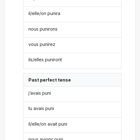
il/elle/on punira
nous punirons
vous punirez
ils/elles puniront
Past perfect tense
j’avais puni
tu avais puni
il/elle/on avait puni
nous avions puni