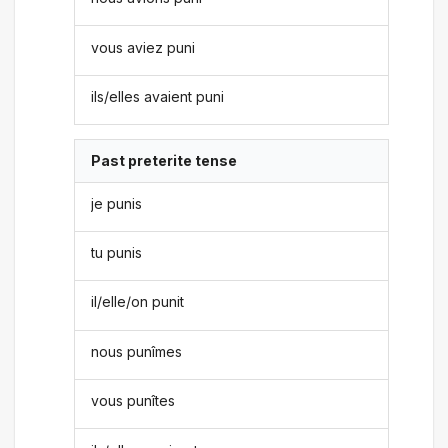
vous aviez puni
ils/elles avaient puni
Past preterite tense
je punis
tu punis
il/elle/on punit
nous punîmes
vous punîtes