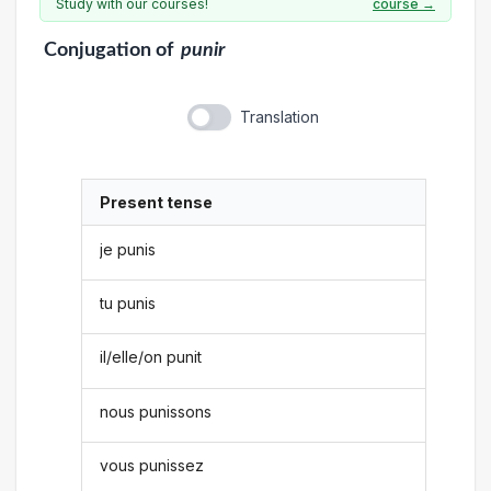
Study with our courses!
course →
Conjugation
of
punir
Translation
Present tense
je punis
tu punis
il/elle/on punit
nous punissons
vous punissez