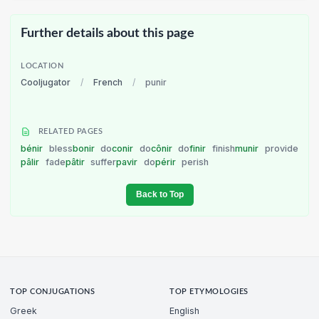
Further details about this page
LOCATION
Cooljugator
/
French
/
punir
RELATED PAGES
bénir
bless
bonir
do
conir
do
cônir
do
finir
finish
munir
provide
pâlir
fade
pâtir
suffer
pavir
do
périr
perish
Back to Top
TOP CONJUGATIONS
TOP ETYMOLOGIES
Greek
English