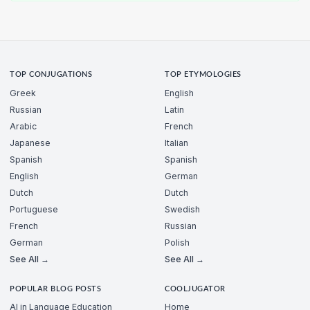
TOP CONJUGATIONS
TOP ETYMOLOGIES
Greek
English
Russian
Latin
Arabic
French
Japanese
Italian
Spanish
Spanish
English
German
Dutch
Dutch
Portuguese
Swedish
French
Russian
German
Polish
See All →
See All →
POPULAR BLOG POSTS
COOLJUGATOR
AI in Language Education
Home