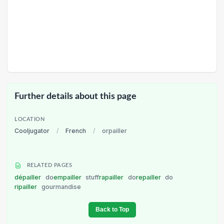
Further details about this page
LOCATION
Cooljugator
/
French
/
orpailler
RELATED PAGES
dépailler
do
empailler
stuff
rapailler
do
repailler
do
ripailler
gourmandise
Back to Top