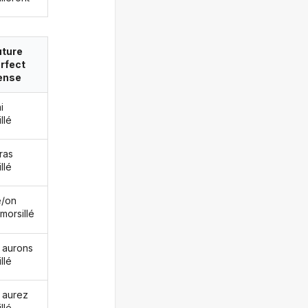
uture
rfect
ense
i
llé
ras
llé
le/on
morsillé
 aurons
llé
 aurez
llé