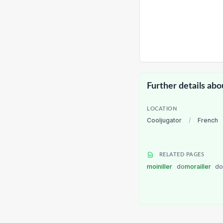
Further details abo
LOCATION
Cooljugator
/
French
RELATED PAGES
moiniller
do
morailler
d