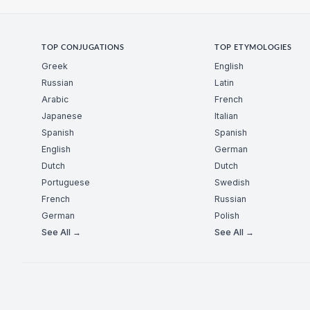
TOP CONJUGATIONS
TOP ETYMOLOGIES
Greek
English
Russian
Latin
Arabic
French
Japanese
Italian
Spanish
Spanish
English
German
Dutch
Dutch
Portuguese
Swedish
French
Russian
German
Polish
See All →
See All →