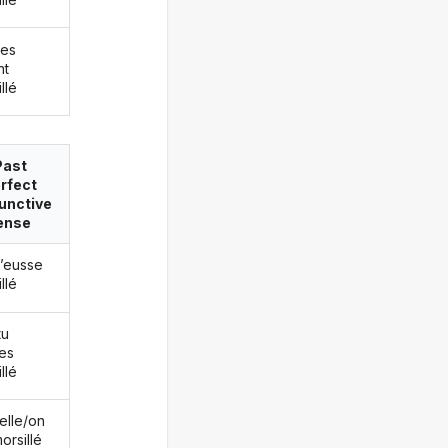
les
nt
llé
Past
rfect
unctive
ense
j’eusse
llé
tu
es
llé
/elle/on
orsillé