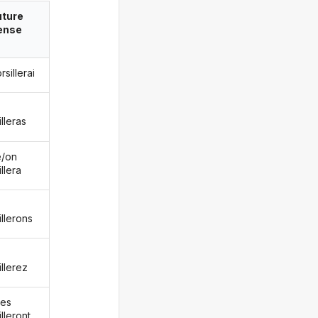
uture
ense
rsillerai
lleras
le/on
llera
illerons
illerez
les
lleront