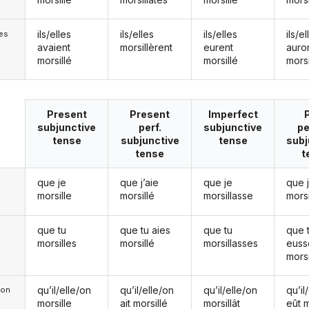
ils/elles
ils/elles
ils/elles
ils/el
les
avaient
morsillèrent
eurent
auro
morsillé
morsillé
morsi
Present
Present
Imperfect
subjunctive
perf.
subjunctive
pe
tense
subjunctive
tense
subj
tense
t
que je
que j’aie
que je
que 
morsille
morsillé
morsillasse
morsi
que tu
que tu aies
que tu
que 
morsilles
morsillé
morsillasses
euss
morsi
qu’il/elle/on
qu’il/elle/on
qu’il/elle/on
qu’il
e/on
morsille
ait morsillé
morsillât
eût m