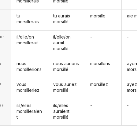
morsillerais
morsillé
tu
tu aurais
morsille
aie m
morsillerais
morsillé
il/elle/on
il/elle/on
-
-
e/on
morsillerait
aurait
morsillé
nous
nous aurions
morsillons
ayon
s
morsillerions
morsillé
morsi
vous
vous auriez
morsillez
aye
s
morsilleriez
morsillé
morsi
ils/elles
ils/elles
-
-
les
morsilleraien
auraient
t
morsillé