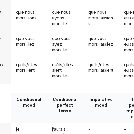
que nous
que nous
que nous
que 
s
morsillions
ayons
morsillassion
euss
morsillé
s
morsi
que vous
que vous
que vous
que 
s
morsilliez
ayez
morsillassiez
euss
morsillé
morsi
qu’ils/elles
qu’ils/elles
qu’ils/elles
qu’il
les
morsillent
aient
morsillassent
euss
morsillé
morsi
Conditional
Conditional
Imperative
mood
perfect
mood
pe
tense
imp
m
je
j’aurais
-
-