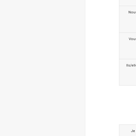
Nou
Vou
Ils/el
Je