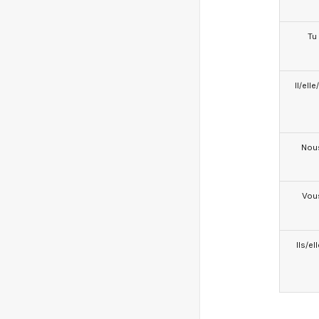
Tu
Il/ell
Nou
Vou
Ils/el