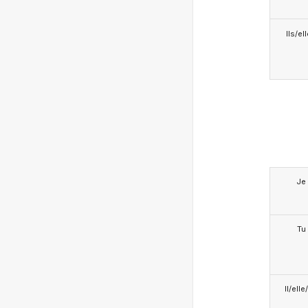
Ils/el
Je
Tu
Il/ell