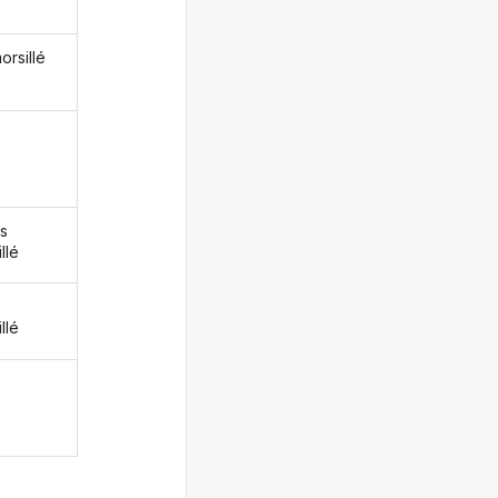
orsillé
s
llé
z
llé