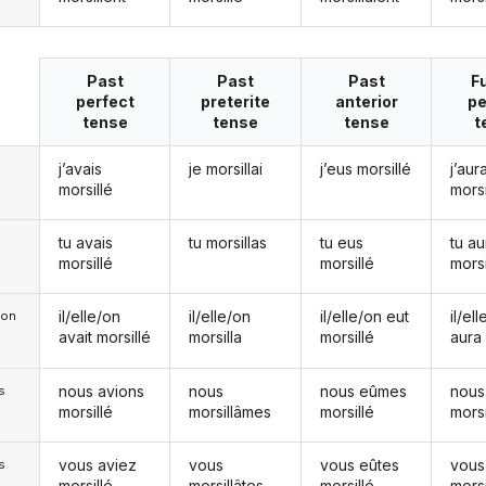
Past
Past
Past
F
perfect
preterite
anterior
pe
tense
tense
tense
t
j’avais
je morsillai
j’eus morsillé
j’aura
morsillé
morsi
tu avais
tu morsillas
tu eus
tu au
morsillé
morsillé
morsi
il/elle/on
il/elle/on
il/elle/on eut
il/el
e/on
avait morsillé
morsilla
morsillé
aura 
nous avions
nous
nous eûmes
nous
s
morsillé
morsillâmes
morsillé
morsi
vous aviez
vous
vous eûtes
vous
s
morsillé
morsillâtes
morsillé
morsi