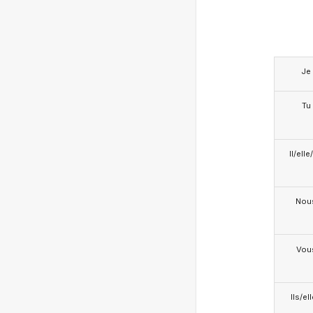
Je
Tu
Il/ell
Nou
Vou
Ils/el