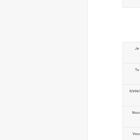
Je
Tu
Il/ell
Nou
Vou