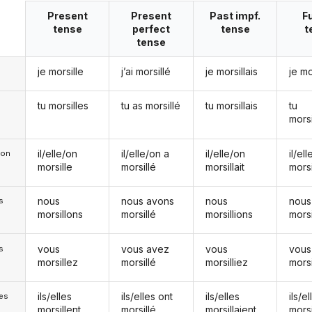
Present
Present
Past impf.
F
tense
perfect
tense
t
tense
je morsille
j’ai morsillé
je morsillais
je mo
tu morsilles
tu as morsillé
tu morsillais
tu
morsi
il/elle/on
il/elle/on a
il/elle/on
il/el
e/on
morsille
morsillé
morsillait
morsi
nous
nous avons
nous
nous
s
morsillons
morsillé
morsillions
mors
vous
vous avez
vous
vous
s
morsillez
morsillé
morsilliez
mors
ils/elles
ils/elles ont
ils/elles
ils/el
les
morsillent
morsillé
morsillaient
morsi