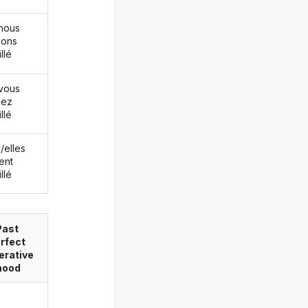
nous
ions
llé
vous
iez
llé
s/elles
ent
llé
Past
rfect
erative
ood