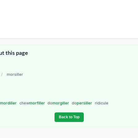
ut this page
/
morsiller
o
mordiller
chew
morfiller
do
morgiller
do
persiller
ridicule
Back to Top