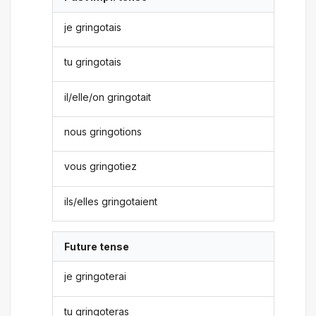
je gringotais
tu gringotais
il/elle/on gringotait
nous gringotions
vous gringotiez
ils/elles gringotaient
Future tense
je gringoterai
tu gringoteras