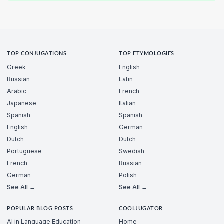
TOP CONJUGATIONS
TOP ETYMOLOGIES
Greek
English
Russian
Latin
Arabic
French
Japanese
Italian
Spanish
Spanish
English
German
Dutch
Dutch
Portuguese
Swedish
French
Russian
German
Polish
See All →
See All →
POPULAR BLOG POSTS
COOLJUGATOR
AI in Language Education
Home