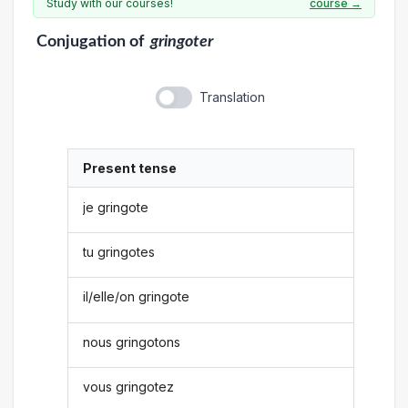
Study with our courses!
course →
Conjugation
of
gringoter
Translation
Present tense
je gringote
tu gringotes
il/elle/on gringote
nous gringotons
vous gringotez