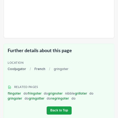
Further details about this page
LOCATION
Cooljugator
/
French
/
gringoter
RELATED PAGES
flingoter
do
fringoter
do
grignoter
nibble
grilloter
do
gringoler
do
gringotter
do
regringoter
do
Back to Top