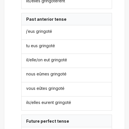
ils/elles gringotèrent
Past anterior tense
j’eus gringoté
tu eus gringoté
il/elle/on eut gringoté
nous eûmes gringoté
vous eûtes gringoté
ils/elles eurent gringoté
Future perfect tense