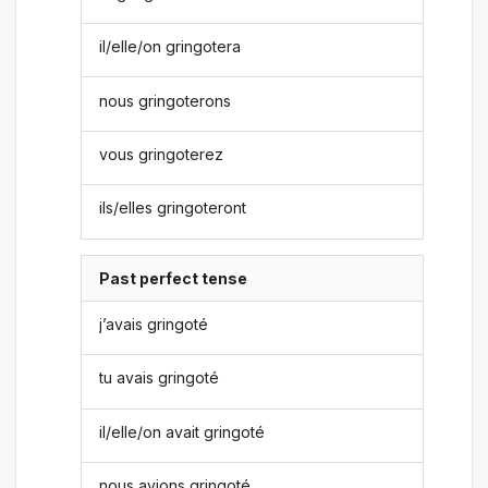
il/elle/on gringotera
nous gringoterons
vous gringoterez
ils/elles gringoteront
Past perfect tense
j’avais gringoté
tu avais gringoté
il/elle/on avait gringoté
nous avions gringoté