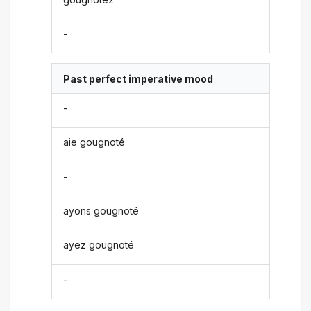
-
Past perfect imperative mood
-
aie gougnoté
-
ayons gougnoté
ayez gougnoté
-