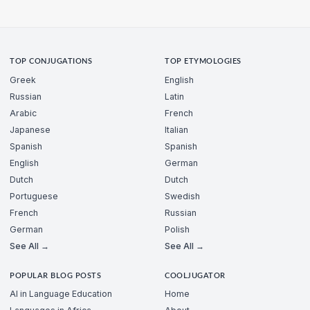
TOP CONJUGATIONS
TOP ETYMOLOGIES
Greek
English
Russian
Latin
Arabic
French
Japanese
Italian
Spanish
Spanish
English
German
Dutch
Dutch
Portuguese
Swedish
French
Russian
German
Polish
See All →
See All →
POPULAR BLOG POSTS
COOLJUGATOR
AI in Language Education
Home