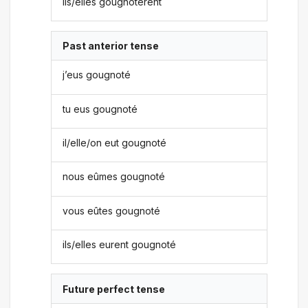
ils/elles gougnotèrent
Past anterior tense
j’eus gougnoté
tu eus gougnoté
il/elle/on eut gougnoté
nous eûmes gougnoté
vous eûtes gougnoté
ils/elles eurent gougnoté
Future perfect tense