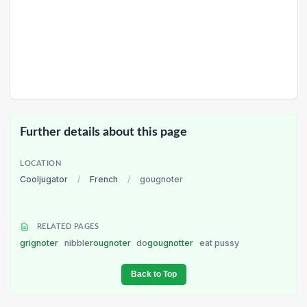
Further details about this page
LOCATION
Cooljugator
/
French
/
gougnoter
RELATED PAGES
grignoter
nibble
rougnoter
do
gougnotter
eat pussy
Back to Top