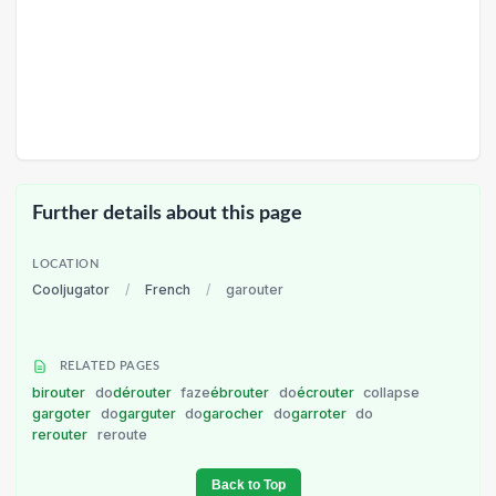
Further details about this page
LOCATION
Cooljugator
/
French
/
garouter
RELATED PAGES
birouter
do
dérouter
faze
ébrouter
do
écrouter
collapse
gargoter
do
garguter
do
garocher
do
garroter
do
rerouter
reroute
Back to Top