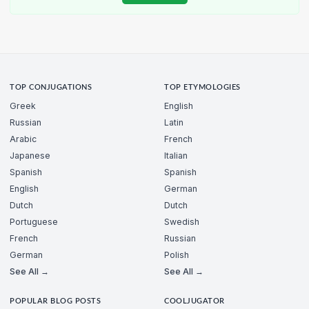
TOP CONJUGATIONS
TOP ETYMOLOGIES
Greek
English
Russian
Latin
Arabic
French
Japanese
Italian
Spanish
Spanish
English
German
Dutch
Dutch
Portuguese
Swedish
French
Russian
German
Polish
See All →
See All →
POPULAR BLOG POSTS
COOLJUGATOR