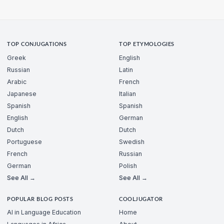
TOP CONJUGATIONS
TOP ETYMOLOGIES
Greek
English
Russian
Latin
Arabic
French
Japanese
Italian
Spanish
Spanish
English
German
Dutch
Dutch
Portuguese
Swedish
French
Russian
German
Polish
See All →
See All →
POPULAR BLOG POSTS
COOLJUGATOR
AI in Language Education
Home