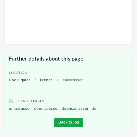
Further details about this page
LOCATION
Cooljugator
/
French
/
encarasser
RELATED PAGES
embarasser
do
enculasser
do
encarrasser
do
Back to Top