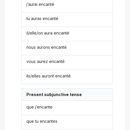
j’aurai encanté
tu auras encanté
il/elle/on aura encanté
nous aurons encanté
vous aurez encanté
ils/elles auront encanté
Present subjunctive tense
que j’encante
que tu encantes