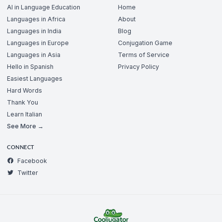
AI in Language Education
Home
Languages in Africa
About
Languages in India
Blog
Languages in Europe
Conjugation Game
Languages in Asia
Terms of Service
Hello in Spanish
Privacy Policy
Easiest Languages
Hard Words
Thank You
Learn Italian
See More →
CONNECT
Facebook
Twitter