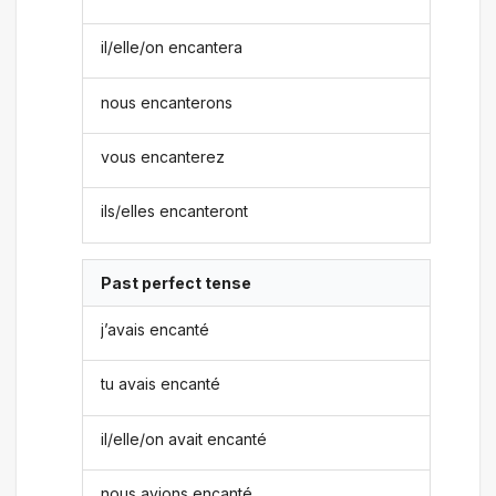
il/elle/on encantera
nous encanterons
vous encanterez
ils/elles encanteront
Past perfect tense
j’avais encanté
tu avais encanté
il/elle/on avait encanté
nous avions encanté