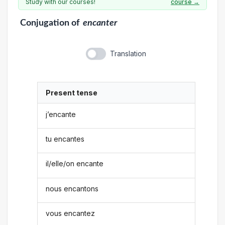
Study with our courses!
course →
Conjugation
of
encanter
Translation
Present tense
j’encante
tu encantes
il/elle/on encante
nous encantons
vous encantez