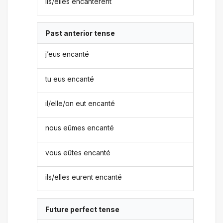
ils/elles encantèrent
Past anterior tense
j’eus encanté
tu eus encanté
il/elle/on eut encanté
nous eûmes encanté
vous eûtes encanté
ils/elles eurent encanté
Future perfect tense