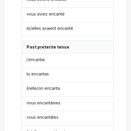
vous aviez encanté
ils/elles avaient encanté
Past preterite tense
j’encantai
tu encantas
il/elle/on encanta
nous encantâmes
vous encantâtes