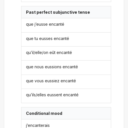
Past perfect subjunctive tense
que j’eusse encanté
que tu eusses encanté
qu’il/elle/on eût encanté
que nous eussions encanté
que vous eussiez encanté
qu’ils/elles eussent encanté
Conditional mood
j’encanterais