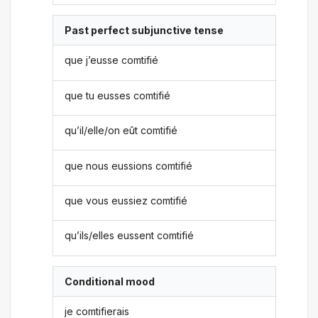
Past perfect subjunctive tense
que j’eusse comtifié
que tu eusses comtifié
qu’il/elle/on eût comtifié
que nous eussions comtifié
que vous eussiez comtifié
qu’ils/elles eussent comtifié
Conditional mood
je comtifierais