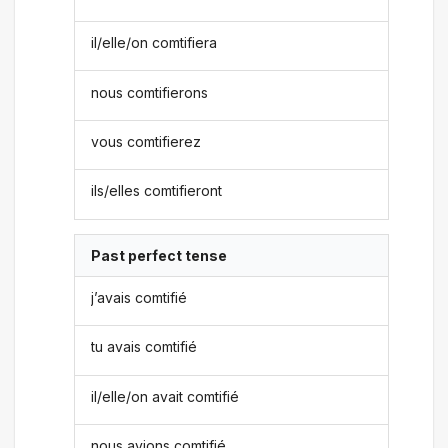
il/elle/on comtifiera
nous comtifierons
vous comtifierez
ils/elles comtifieront
Past perfect tense
j’avais comtifié
tu avais comtifié
il/elle/on avait comtifié
nous avions comtifié