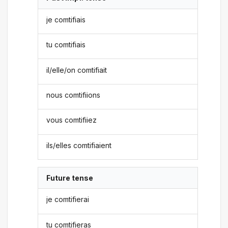
je comtifiais
tu comtifiais
il/elle/on comtifiait
nous comtifiions
vous comtifiiez
ils/elles comtifiaient
Future tense
je comtifierai
tu comtifieras