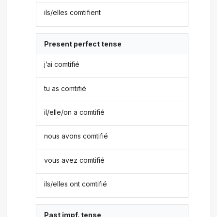
ils/elles comtifient
Present perfect tense
j’ai comtifié
tu as comtifié
il/elle/on a comtifié
nous avons comtifié
vous avez comtifié
ils/elles ont comtifié
Past impf. tense