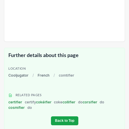
Further details about this page
LOCATION
Cooljugator
/
French
/
comtifier
RELATED PAGES
certifier
certify
cokéifier
coke
collifier
do
corsifier
do
cosmifier
do
Back to Top