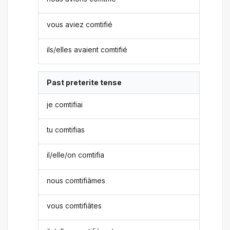
vous aviez comtifié
ils/elles avaient comtifié
Past preterite tense
je comtifiai
tu comtifias
il/elle/on comtifia
nous comtifiâmes
vous comtifiâtes