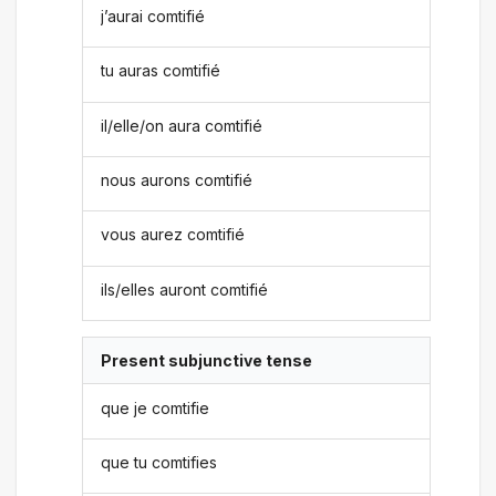
j’aurai comtifié
tu auras comtifié
il/elle/on aura comtifié
nous aurons comtifié
vous aurez comtifié
ils/elles auront comtifié
Present subjunctive tense
que je comtifie
que tu comtifies