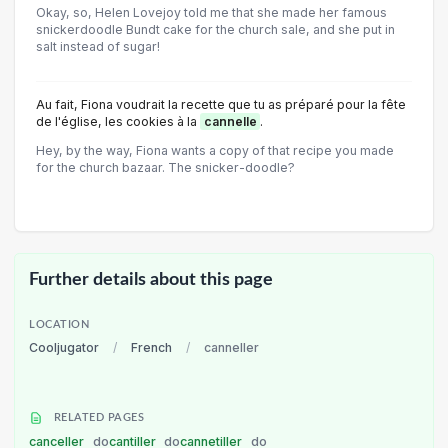
Okay, so, Helen Lovejoy told me that she made her famous
snickerdoodle Bundt cake for the church sale, and she put in
salt instead of sugar!
Au fait, Fiona voudrait la recette que tu as préparé pour la fête
de l'église, les cookies à la
cannelle
.
Hey, by the way, Fiona wants a copy of that recipe you made
for the church bazaar. The snicker-doodle?
Further details about this page
LOCATION
Cooljugator
/
French
/
canneller
RELATED PAGES
canceller
do
cantiller
do
cannetiller
do