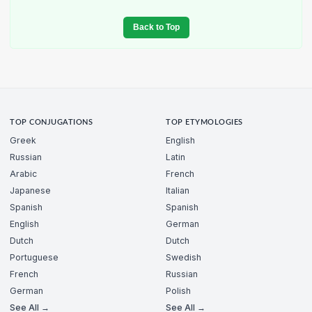
Back to Top
TOP CONJUGATIONS
TOP ETYMOLOGIES
Greek
English
Russian
Latin
Arabic
French
Japanese
Italian
Spanish
Spanish
English
German
Dutch
Dutch
Portuguese
Swedish
French
Russian
German
Polish
See All →
See All →