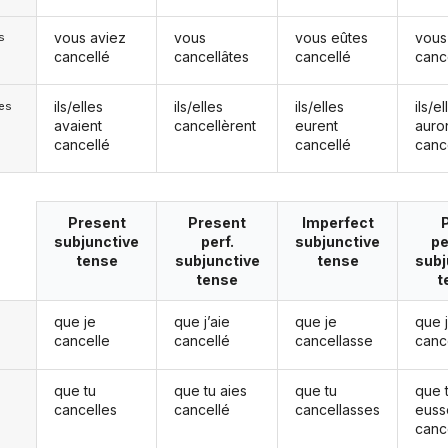
vous aviez
vous
vous eûtes
vous
s
cancellé
cancellâtes
cancellé
canc
ils/elles
ils/elles
ils/elles
ils/el
les
avaient
cancellèrent
eurent
auro
cancellé
cancellé
canc
Present
Present
Imperfect
subjunctive
perf.
subjunctive
pe
tense
subjunctive
tense
subj
tense
t
que je
que j’aie
que je
que 
cancelle
cancellé
cancellasse
canc
que tu
que tu aies
que tu
que 
cancelles
cancellé
cancellasses
euss
canc