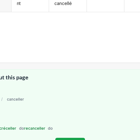
nt
cancellé
ut this page
/
canceller
créceller
do
recanceller
do