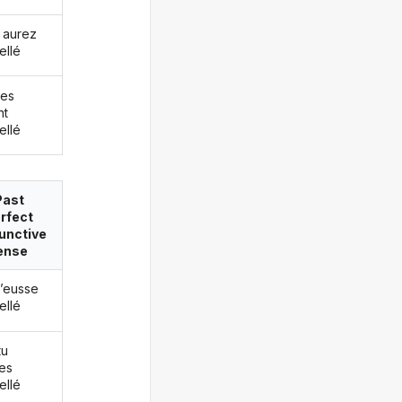
 aurez
ellé
les
nt
ellé
Past
rfect
unctive
ense
j’eusse
ellé
tu
es
ellé