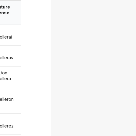
uture
ense
ellerai
elleras
le/on
ellera
elleron
ellerez