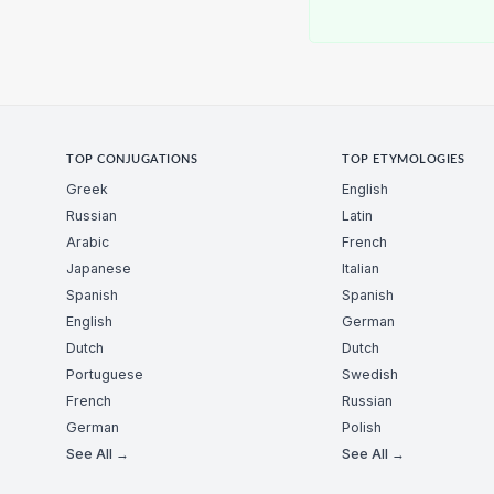
TOP CONJUGATIONS
TOP ETYMOLOGIES
Greek
English
Russian
Latin
Arabic
French
Japanese
Italian
Spanish
Spanish
English
German
Dutch
Dutch
Portuguese
Swedish
French
Russian
German
Polish
See All →
See All →