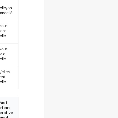
/elle/on
cancellé
nous
ions
ellé
vous
iez
ellé
s/elles
ent
ellé
Past
rfect
erative
ood