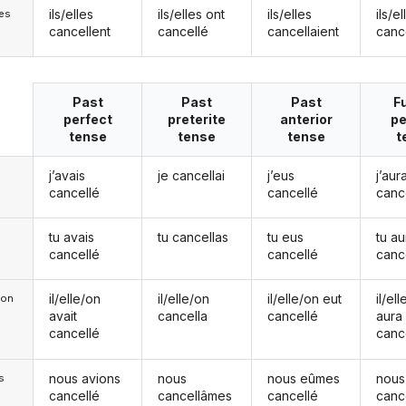
ils/elles
ils/elles ont
ils/elles
ils/el
les
cancellent
cancellé
cancellaient
canc
Past
Past
Past
F
perfect
preterite
anterior
pe
tense
tense
tense
t
j’avais
je cancellai
j’eus
j’aura
cancellé
cancellé
canc
tu avais
tu cancellas
tu eus
tu au
cancellé
cancellé
canc
il/elle/on
il/elle/on
il/elle/on eut
il/el
e/on
avait
cancella
cancellé
aura
cancellé
canc
nous avions
nous
nous eûmes
nous
s
cancellé
cancellâmes
cancellé
canc