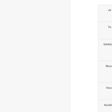
Je
Tu
Il/ell
Nou
Vou
Ils/el