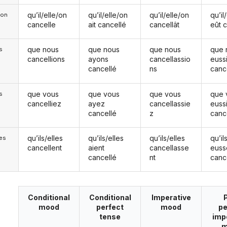
qu’il/elle/on
qu’il/elle/on
qu’il/elle/on
qu’il
e/on
cancelle
ait cancellé
cancellât
eût 
que nous
que nous
que nous
que 
s
cancellions
ayons
cancellassio
euss
cancellé
ns
canc
que vous
que vous
que vous
que 
s
cancelliez
ayez
cancellassie
euss
cancellé
z
canc
qu’ils/elles
qu’ils/elles
qu’ils/elles
qu’il
les
cancellent
aient
cancellasse
euss
cancellé
nt
canc
Conditional
Conditional
Imperative
mood
perfect
mood
pe
tense
imp
m