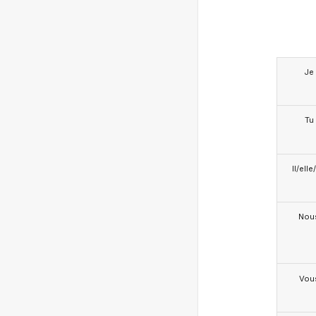
Je
Tu
Il/ell
Nou
Vou