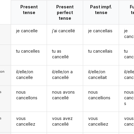
Present
Present
Past impf.
F
tense
perfect
tense
t
tense
je cancelle
j’ai cancellé
je cancellais
je
canc
tu cancelles
tu as
tu cancellais
tu
cancellé
canc
il/elle/on
il/elle/on a
il/elle/on
il/el
e/on
cancelle
cancellé
cancellait
canc
nous
nous avons
nous
nous
s
cancellons
cancellé
cancellions
canc
s
vous
vous avez
vous
vous
s
cancellez
cancellé
cancelliez
canc