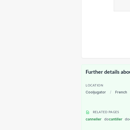
Further details abo
LOCATION
Cooljugator
/
French
RELATED PAGES
canneller
do
cantiller
do