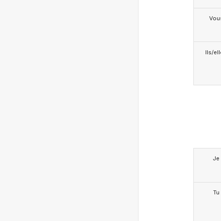
Vou
Ils/el
Je
Tu