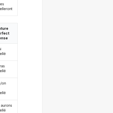
les
elleront
uture
rfect
ense
i
ellé
ras
ellé
le/on
ellé
 aurons
ellé