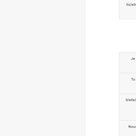
Ils/el
Je
Tu
Il/ell
Nou