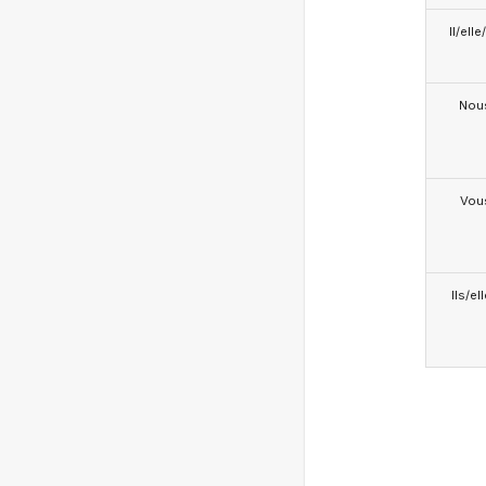
Il/ell
Nou
Vou
Ils/el