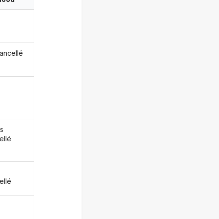
cancellé
s
ellé
z
ellé