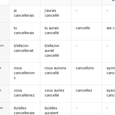
je
j’aurais
-
-
cancellerais
cancellé
tu
tu aurais
cancelle
aie 
cancellerais
cancellé
il/elle/on
il/elle/on
-
-
e/on
cancellerait
aurait
cancellé
nous
nous aurions
cancellons
ayon
s
cancellerion
cancellé
canc
s
vous
vous auriez
cancellez
aye
s
cancelleriez
cancellé
canc
ils/elles
ils/elles
-
-
les
cancelleraie
auraient