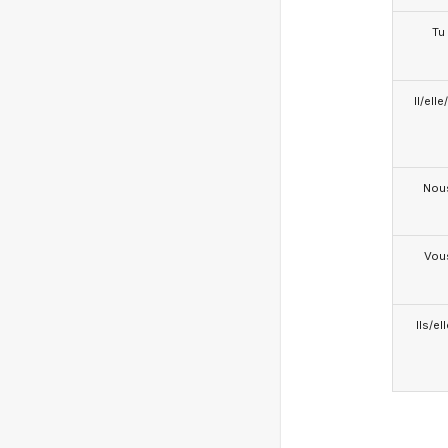
Tu
Il/ell
Nou
Vou
Ils/el