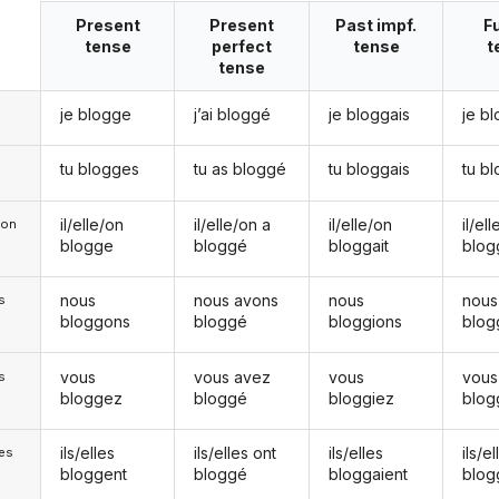
Present
Present
Past impf.
F
tense
perfect
tense
t
tense
je blogge
j’ai bloggé
je bloggais
je b
tu blogges
tu as bloggé
tu bloggais
tu b
il/elle/on
il/elle/on a
il/elle/on
il/el
e/on
blogge
bloggé
bloggait
blog
nous
nous avons
nous
nous
s
bloggons
bloggé
bloggions
blog
vous
vous avez
vous
vous
s
bloggez
bloggé
bloggiez
blog
ils/elles
ils/elles ont
ils/elles
ils/el
les
bloggent
bloggé
bloggaient
blog