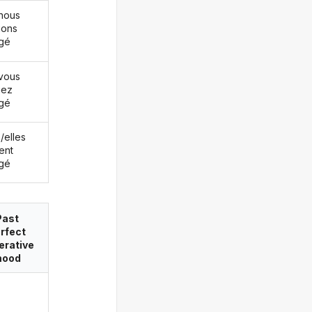
nous
ions
gé
vous
iez
gé
s/elles
ent
gé
Past
rfect
erative
ood