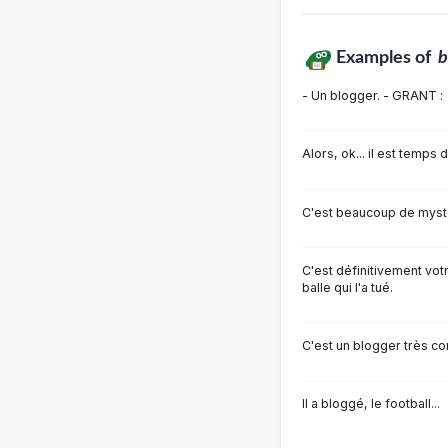
Examples of
b
- Un blogger. - GRANT :
Alors, ok... il est temps
C'est beaucoup de mystè
C'est définitivement votr
balle qui l'a tué.
C'est un blogger très co
Il a bloggé, le football...