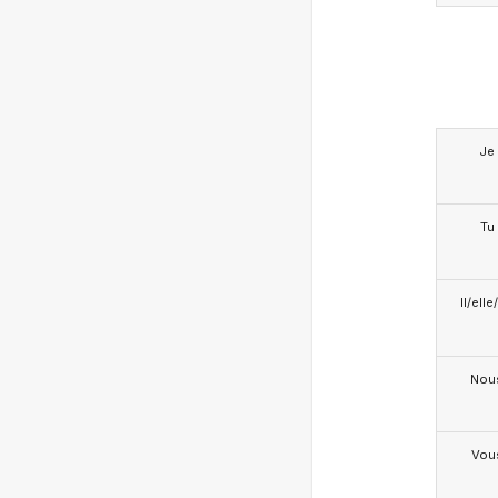
Je
Tu
Il/ell
Nou
Vou