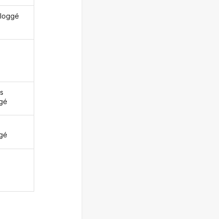
bloggé
s
gé
z
gé