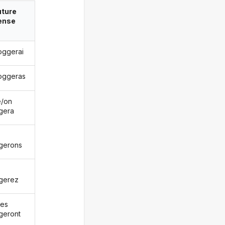
uture
ense
loggerai
loggeras
le/on
gera
gerons
gerez
les
geront