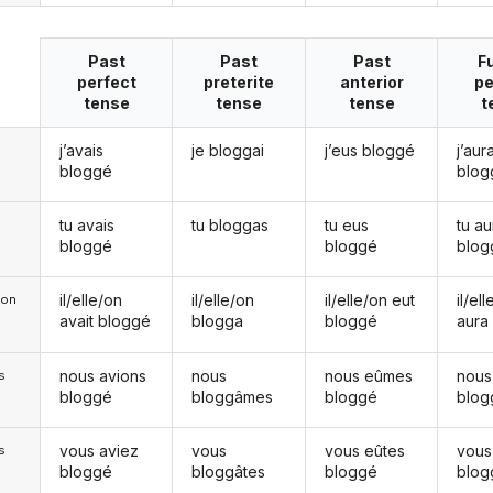
Past
Past
Past
F
perfect
preterite
anterior
pe
tense
tense
tense
t
j’avais
je bloggai
j’eus bloggé
j’aura
bloggé
blog
tu avais
tu bloggas
tu eus
tu au
bloggé
bloggé
blog
il/elle/on
il/elle/on
il/elle/on eut
il/el
e/on
avait bloggé
blogga
bloggé
aura
nous avions
nous
nous eûmes
nous
s
bloggé
bloggâmes
bloggé
blog
vous aviez
vous
vous eûtes
vous
s
bloggé
bloggâtes
bloggé
blog