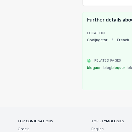
Further details abo
LOCATION
Cooljugator
/
French
RELATED PAGES
bloguer
blog
bloquer
bl
TOP CONJUGATIONS
TOP ETYMOLOGIES
Greek
English