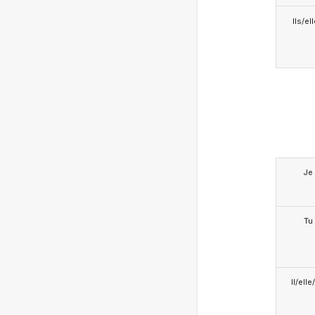
Ils/el
Je
Tu
Il/ell