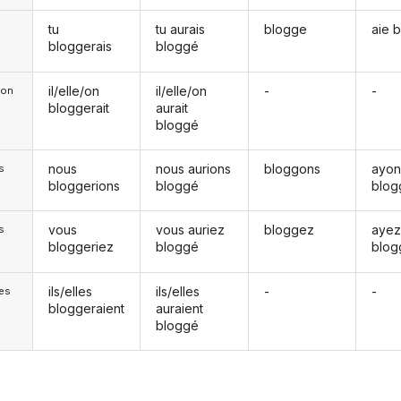
tu
tu aurais
blogge
aie 
bloggerais
bloggé
il/elle/on
il/elle/on
-
-
e/on
bloggerait
aurait
bloggé
nous
nous aurions
bloggons
ayon
s
bloggerions
bloggé
blog
vous
vous auriez
bloggez
aye
s
bloggeriez
bloggé
blog
ils/elles
ils/elles
-
-
les
bloggeraient
auraient
bloggé