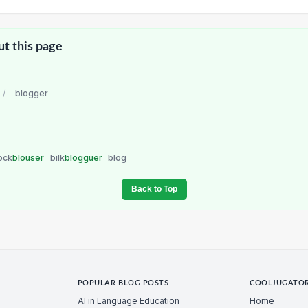
ut this page
/
blogger
ock
blouser
bilk
blogguer
blog
Back to Top
POPULAR BLOG POSTS
COOLJUGATO
AI in Language Education
Home