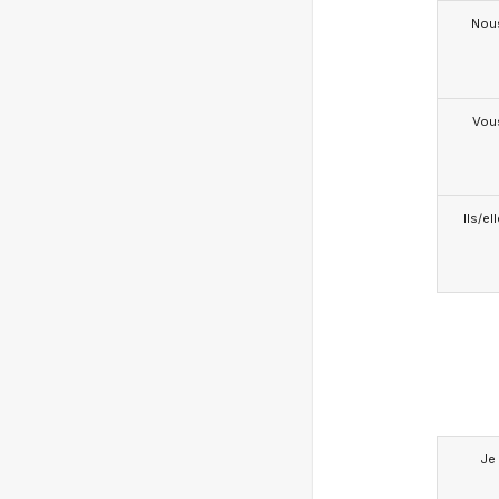
Nou
Vou
Ils/el
Je