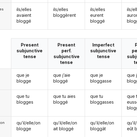
ils/elles
ils/elles
ils/elles
ils/el
les
avaient
bloggèrent
eurent
auro
bloggé
bloggé
blog
Present
Present
Imperfect
subjunctive
perf.
subjunctive
pe
tense
subjunctive
tense
subj
tense
t
que je
que j’aie
que je
que 
blogge
bloggé
bloggasse
blog
que tu
que tu aies
que tu
que 
blogges
bloggé
bloggasses
euss
blog
qu’il/elle/on
qu’il/elle/on
qu’il/elle/on
qu’il
e/on
blogge
ait bloggé
bloggât
eût 