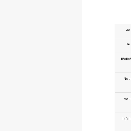
Je
Tu
Il/ell
Nou
Vou
Ils/el