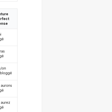
uture
rfect
ense
i
gé
ras
gé
le/on
 bloggé
 aurons
gé
 aurez
gé