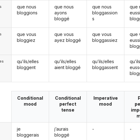
que nous
que nous
que nous
que 
s
bloggions
ayons
bloggassion
euss
bloggé
s
blog
que vous
que vous
que vous
que 
s
bloggiez
ayez bloggé
bloggassiez
euss
blog
qu’ils/elles
qu’ils/elles
qu’ils/elles
qu’il
les
bloggent
aient bloggé
bloggassent
euss
blog
Conditional
Conditional
Imperative
mood
perfect
mood
pe
tense
imp
m
je
j’aurais
-
-
bloggerais
bloggé