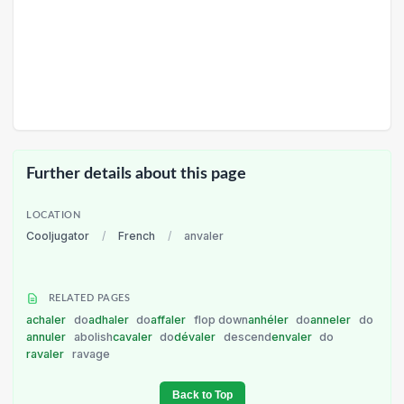
Further details about this page
LOCATION
Cooljugator
/
French
/
anvaler
RELATED PAGES
achaler
do
adhaler
do
affaler
flop down
anhéler
do
anneler
do
annuler
abolish
cavaler
do
dévaler
descend
envaler
do
ravaler
ravage
Back to Top