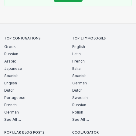
TOP CONJUGATIONS
TOP ETYMOLOGIES
Greek
English
Russian
Latin
Arabic
French
Japanese
Italian
Spanish
Spanish
English
German
Dutch
Dutch
Portuguese
Swedish
French
Russian
German
Polish
See All →
See All →
POPULAR BLOG POSTS
COOLJUGATOR