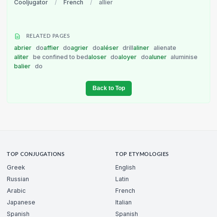
Cooljugator
/
French
/
allier
RELATED PAGES
abrier
do
affier
do
agrier
do
aléser
drill
aliner
alienate
aliter
be confined to bed
aloser
do
aloyer
do
aluner
aluminise
balier
do
Back to Top
TOP CONJUGATIONS
TOP ETYMOLOGIES
Greek
English
Russian
Latin
Arabic
French
Japanese
Italian
Spanish
Spanish