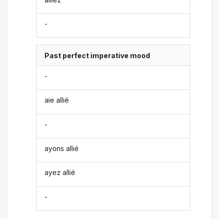
-
Past perfect imperative mood
-
aie allié
-
ayons allié
ayez allié
-