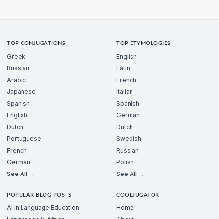
TOP CONJUGATIONS
TOP ETYMOLOGIES
Greek
English
Russian
Latin
Arabic
French
Japanese
Italian
Spanish
Spanish
English
German
Dutch
Dutch
Portuguese
Swedish
French
Russian
German
Polish
See All →
See All →
POPULAR BLOG POSTS
COOLJUGATOR
AI in Language Education
Home