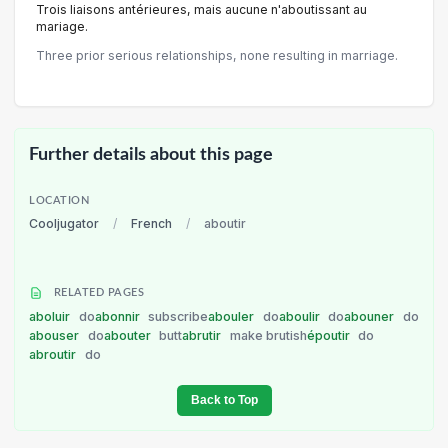
Trois liaisons antérieures, mais aucune n'aboutissant au
mariage.
Three prior serious relationships, none resulting in marriage.
Further details about this page
LOCATION
Cooljugator
/
French
/
aboutir
RELATED PAGES
aboluir
do
abonnir
subscribe
abouler
do
aboulir
do
abouner
do
abouser
do
abouter
butt
abrutir
make brutish
époutir
do
abroutir
do
Back to Top