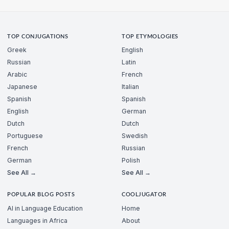
TOP CONJUGATIONS
TOP ETYMOLOGIES
Greek
English
Russian
Latin
Arabic
French
Japanese
Italian
Spanish
Spanish
English
German
Dutch
Dutch
Portuguese
Swedish
French
Russian
German
Polish
See All →
See All →
POPULAR BLOG POSTS
COOLJUGATOR
AI in Language Education
Home
Languages in Africa
About