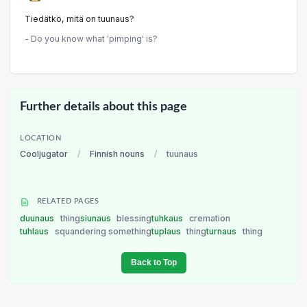
Tiedätkö, mitä on tuunaus?
- Do you know what 'pimping' is?
Further details about this page
LOCATION
Cooljugator
/
Finnish nouns
/
tuunaus
RELATED PAGES
duunaus
thing
siunaus
blessing
tuhkaus
cremation
tuhlaus
squandering something
tuplaus
thing
turnaus
thing
Back to Top