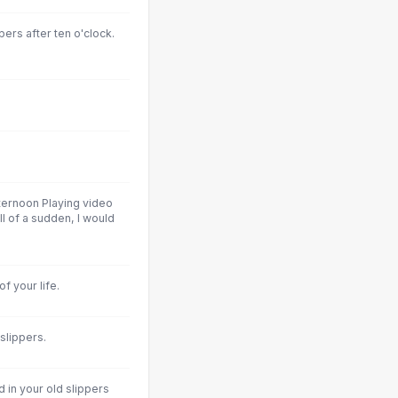
ers after ten o'clock.
fternoon Playing video
l of a sudden, I would
f your life.
slippers.
 in your old slippers