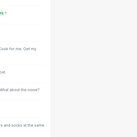
rs
?
 Cook for me. Get my
oat.
 What about the noise?
rs and socks at the same