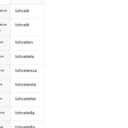
tohvelit
tive
tohvelit
tive
.
tohvelien
ive
tohveleita
ive
tohveleissa
ive
tohveleista
ve
tohveleihin
ve
tohveleilla
ive
tohveleilta
ive