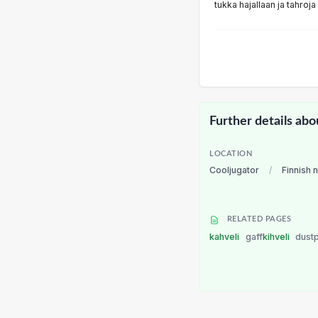
tukka hajallaan ja tahroj
Further details abo
LOCATION
Cooljugator
/
Finnish 
RELATED PAGES
kahveli
gaff
kihveli
dust