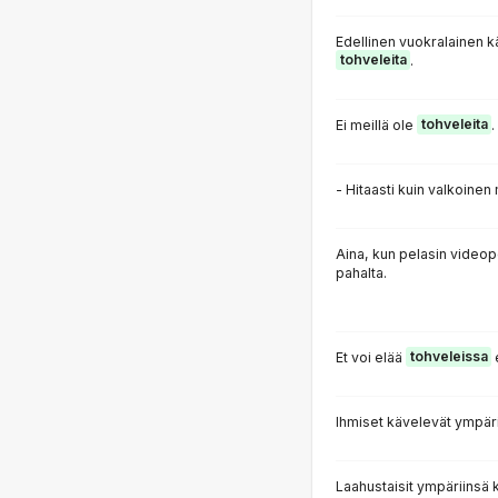
Edellinen vuokralainen k
tohveleita
.
Ei meillä ole
tohveleita
.
- Hitaasti kuin valkoinen
Aina, kun pelasin videop
pahalta.
Et voi elää
tohveleissa
Ihmiset kävelevät ympäri
Laahustaisit ympäriinsä