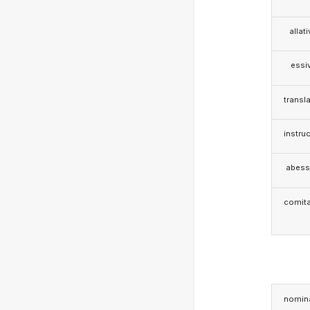
allat
essi
transla
instruc
abess
comita
nomina