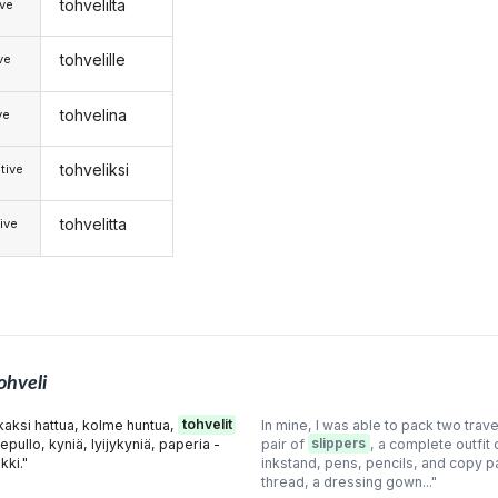
tohvelilta
ive
tohvelille
ive
tohvelina
ve
tohveliksi
tive
tohvelitta
ive
ohveli
kaksi hattua, kolme huntua,
tohvelit
In mine, I was able to pack two trave
epullo, kyniä, lyijykyniä, paperia -
pair of
slippers
, a complete outfit o
kki."
inkstand, pens, pencils, and copy 
thread, a dressing gown..."