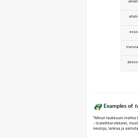
ablat
allat
essi
transla
abess
Examples of
t
"Minun laukkuuni mahtui 
- toalettitarvikkeet, must
neuloja, lankaa ja aamuta