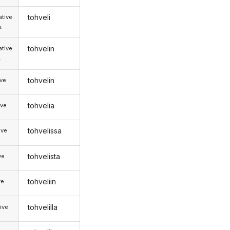
tohveli
tive
.
tohvelin
tive
.
tohvelin
ive
tohvelia
ive
tohvelissa
ive
tohvelista
ve
tohveliin
ve
tohvelilla
ive