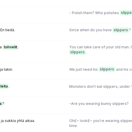
- Polish them? Who polishes
slippe
 En tiedä.
Since when do you have
slippers
?
da
tohvelit
.
You can take care of your old man.
slippers
.
ja takin.
We just need his
slippers
and his c
leita
.
Monsters don't eat slippers, under.
a
?
-Are you wearing bunny slippers?
ja sukkia yhtä aikaa.
Oh£¬ look£¬ you're wearing slippe
time.