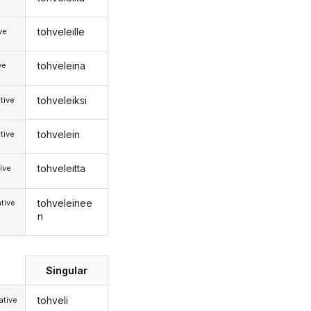
tohveleille
ive
tohveleina
ve
tohveleiksi
tive
tohvelein
tive
tohveleitta
ive
tohveleinee
tive
n
Singular
tohveli
tive