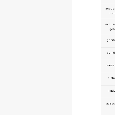
accusa
nom
accusa
gen
genit
partit
iness
elati
illati
adess