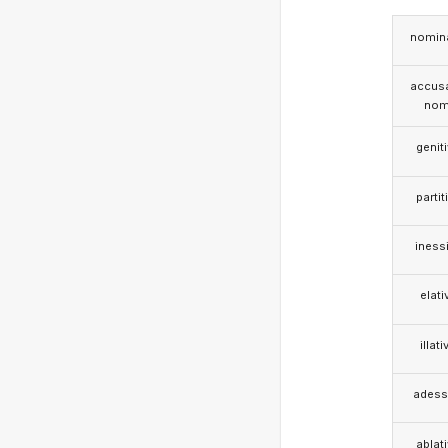
nomina
accusa
nom
genit
partit
iness
elati
illati
adess
ablat