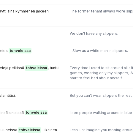
äytti aina kymmenen jälkeen
The former tenant always wore slipp
We don't have any slippers.
 mies
tohveleissa
.
- Slow as a white man in slippers.
elejä pelkissä
tohveleissa
, tuntui
Every time I used to sit around all a
games, wearing only my slippers, Al
start to feel bad about myself.
elämääsi.
But you can't wear slippers the rest o
insä sinisissä
tohveleissa
.
I see people walking around in blue 
 kuluneissa
tohveleissa
- likainen
l can just imagine you moping around