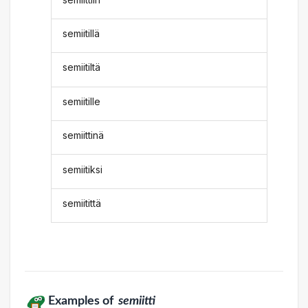
semiitillä
semiitiltä
semiitille
semiittinä
semiitiksi
semiitittä
Examples of
semiitti