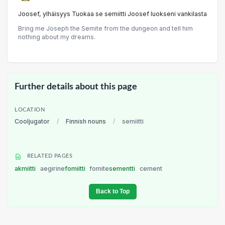
Joosef, ylhäisyys Tuokaa se semiitti Joosef luokseni vankilasta
Bring me Joseph the Semite from the dungeon and tell him
nothing about my dreams.
Further details about this page
LOCATION
Cooljugator
/
Finnish nouns
/
semiitti
RELATED PAGES
akmiitti
aegirine
fomiitti
fomite
sementti
cement
Back to Top