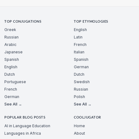
TOP CONJUGATIONS
TOP ETYMOLOGIES
Greek
English
Russian
Latin
Arabic
French
Japanese
Italian
Spanish
Spanish
English
German
Dutch
Dutch
Portuguese
Swedish
French
Russian
German
Polish
See All →
See All →
POPULAR BLOG POSTS
COOLJUGATOR
AI in Language Education
Home
Languages in Africa
About