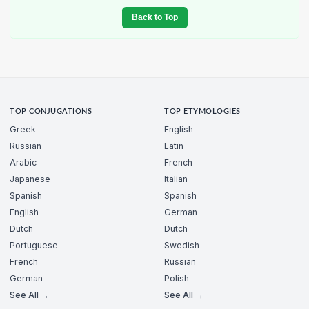
Back to Top
TOP CONJUGATIONS
TOP ETYMOLOGIES
Greek
English
Russian
Latin
Arabic
French
Japanese
Italian
Spanish
Spanish
English
German
Dutch
Dutch
Portuguese
Swedish
French
Russian
German
Polish
See All →
See All →