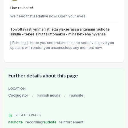
Hae rauhoite!
We need that sedative now! Open your eyes.
Toivottavasti ymmärrät, että yläkerrassa antamani rauhoite
sinulle - tekee sinut tajuttomaksi - minä hetkenä hyvänsä.
[ Echoing ] I hope you understand that the sedative I gave you
upstairs will render you unconscious any moment now.
Further details about this page
LOCATION
Cooljugator
/
Finnish nouns
/
rauhoite
RELATED PAGES
nauhoite
recording
raudoite
reinforcement