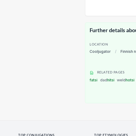
Further details abo
LOCATION
Cooljugator
/
Finnish 
RELATED PAGES
fatsi
dad
hitsi
weld
hotsi
TOP CONJUGATIONS
TOP ETYMOLOGIES