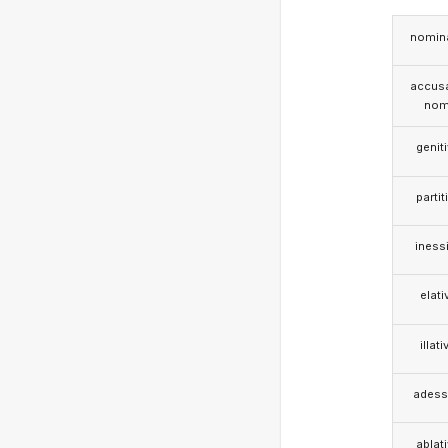
nomina
accusa
nom
genit
partit
iness
elati
illati
adess
ablat