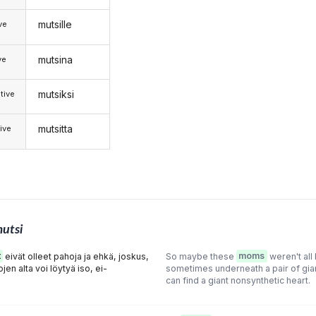
mutsille
ive
mutsina
ve
mutsiksi
tive
mutsitta
ive
utsi
t
eivät olleet pahoja ja ehkä, joskus,
So maybe these
moms
weren't all
ojen alta voi löytyä iso, ei-
sometimes underneath a pair of gian
can find a giant nonsynthetic heart.