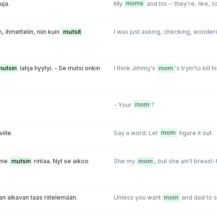
uja.
My
moms
and his-- they're, like, c
n, ihmettelin, niin kuin
mutsit
I was just asking, checking, wonder
mutsin
lahja hyytyi. - Se mutsi onkin
I think Jimmy's
mom
's tryin'to kill h
- Your
mom
?
ille.
Say a word. Let
mom
figure it out.
ime
mutsin
rintaa. Nyt se aikoo
She my
mom
, but she ain't breast
jan alkavan taas riitelemään.
Unless you want
mom
and dad to st