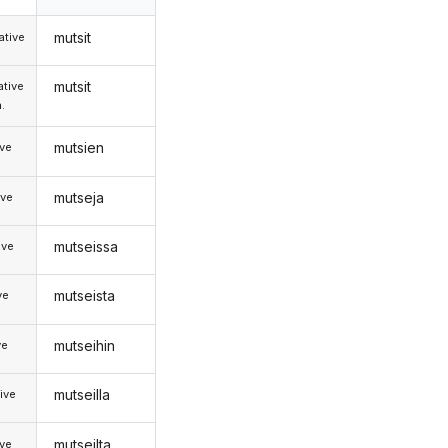
mutsit
tive
mutsit
tive
.
mutsien
ive
mutseja
ive
mutseissa
ive
mutseista
ve
mutseihin
ve
mutseilla
ive
mutseilta
ive