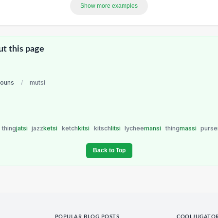
Show more examples
ut this page
nouns
/
mutsi
thing
jatsi
jazz
ketsi
ketch
kitsi
kitsch
litsi
lychee
mansi
thing
massi
purse
Back to Top
POPULAR BLOG POSTS
COOLJUGATO