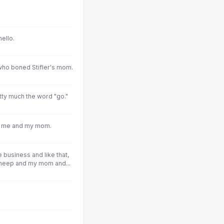
ello.
who boned Stifler's mom.
tty much the word "go."
ed me and my mom.
 business and like that,
 sheep and my mom and...