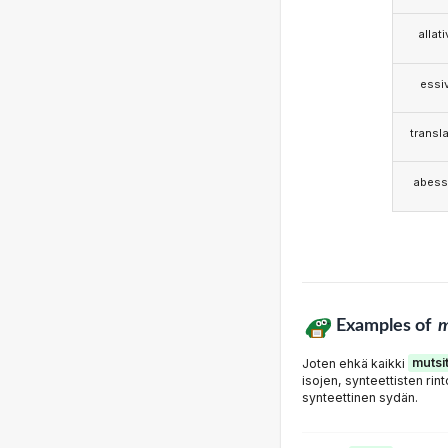
allat
essi
transla
abess
Examples of
m
Joten ehkä kaikki
mutsi
isojen, synteettisten rint
synteettinen sydän.