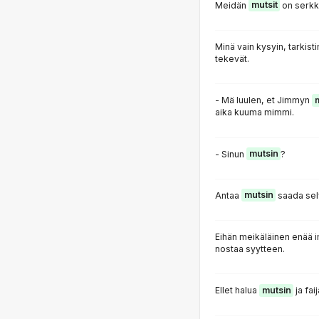
Meidän
mutsit
on serkk
Minä vain kysyin, tarkisti
tekevät.
- Mä luulen, et Jimmyn
aika kuuma mimmi.
- Sinun
mutsin
?
Antaa
mutsin
saada selv
Eihän meikäläinen enää 
nostaa syytteen.
Ellet halua
mutsin
ja fai