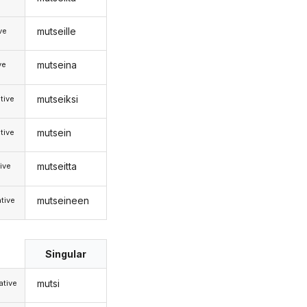
mutseille
ive
mutseina
ve
mutseiksi
tive
mutsein
tive
mutseitta
ive
mutseineen
tive
Singular
mutsi
tive