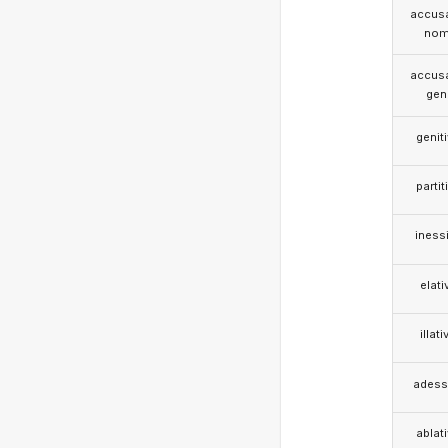
accusa
nom
accusa
gen
genit
partit
iness
elati
illati
adess
ablat