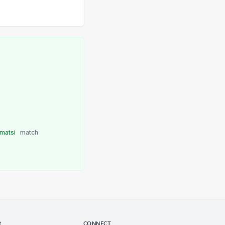
matsi
match
R
CONNECT