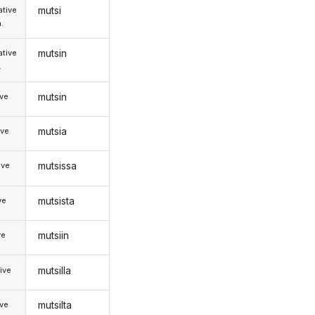
mutsi
tive
.
mutsin
tive
.
mutsin
ive
mutsia
ive
mutsissa
ive
mutsista
ve
mutsiin
ve
mutsilla
ive
mutsilta
ive