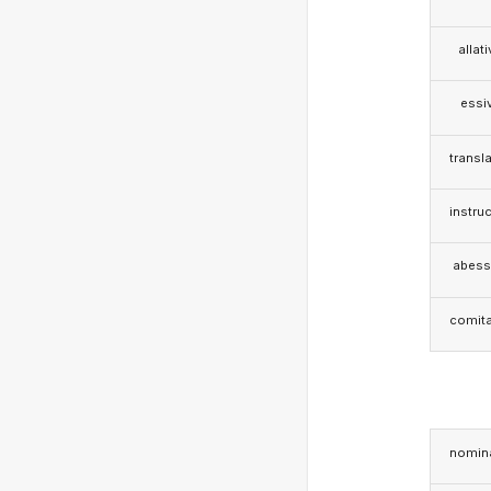
allat
essi
transla
instruc
abess
comita
nomina