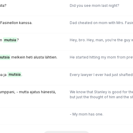
alla?
Did you see mom last night?
Fasinellon kanssa.
Dad cheated on mom with Mrs. Fasin
in
mutsia
?
Hey, bro. Hey, man, you're the guy 
utsia
melkein heti alusta lähtien.
He started hitting my mom from pre
ua ja
mutsia
.
Every lawyer I ever had just shaft
umppani, - mutta ajatus hänestä,
We know that Stanley is good for the
but just the thought of him and the
- My mom has one.