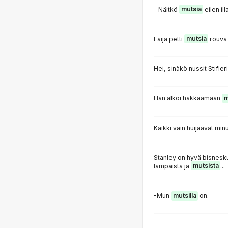
- Näitkö
mutsia
eilen ill
Faija petti
mutsia
rouva 
Hei, sinäkö nussit Stifler
Hän alkoi hakkaamaan
m
Kaikki vain huijaavat min
Stanley on hyvä bisnesk
lampaista ja
mutsista
...
-Mun
mutsilla
on.