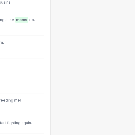
ousins.
ing, Like
moms
do.
im.
-feeding me!
art fighting again.