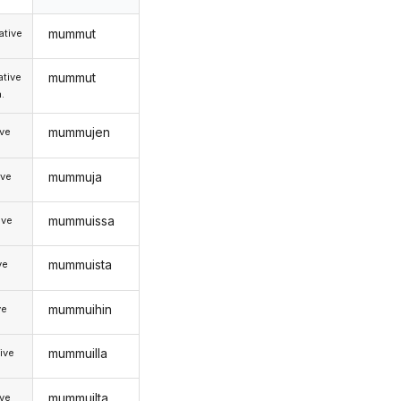
mummut
tive
mummut
tive
.
mummujen
ive
mummuja
ive
mummuissa
ive
mummuista
ve
mummuihin
ve
mummuilla
ive
mummuilta
ive