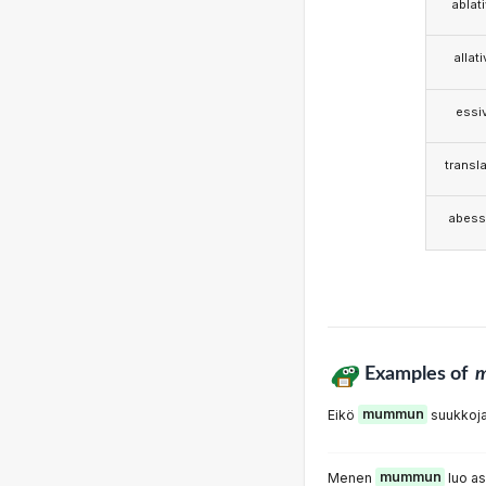
ablat
allat
essi
transla
abess
Examples of
Eikö
mummun
suukkoja
Menen
mummun
luo a