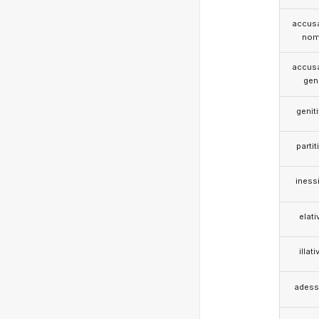
accusa
nom
accusa
gen
genit
partit
iness
elati
illati
adess