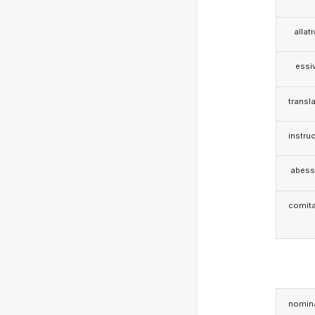
allat
essi
transla
instruc
abess
comita
nomina