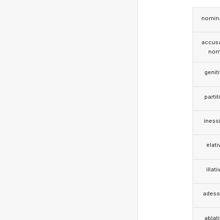
nomina
accusa
nom
genit
partit
iness
elati
illati
adess
ablat