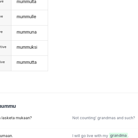
mummulta
ive
mummulle
ive
mummuna
ve
mummuksi
tive
mummutta
ive
mummu
 lasketa mukaan?
Not counting' grandmas and such?
sumaan.
I will go live with my
grandma
.