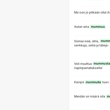
Mä oon jo pitkään ollut i
Autan aina
mummua
.
Siunaa isää, äitiä,
mumm
serkkuja, setiä ja tätejä-
Voit muuttua
mummusta
napinpainalluksella!
Kävipä
mummulla
tuuri.
Meidän on määrä olla
m