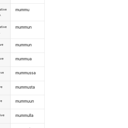
mummu
tive
.
mummun
tive
.
mummun
ive
mummua
ive
mummussa
ive
mummusta
ve
mummuun
ve
mummulla
ive