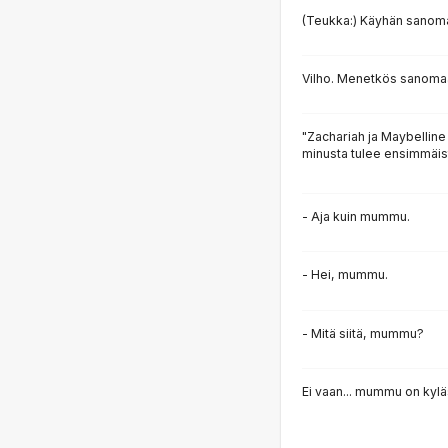
(Teukka:) Käyhän sano
Vilho. Menetkös sanom
"Zachariah ja Maybelline
minusta tulee ensimmäi
- Aja kuin mummu.
- Hei, mummu.
- Mitä siitä, mummu?
Ei vaan... mummu on kylä