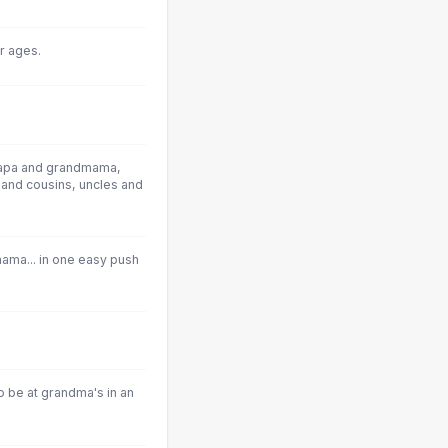
r ages.
apa and grandmama,
 and cousins, uncles and
ama... in one easy push
o be at grandma's in an