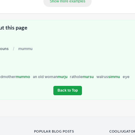
Show more examples
ut this page
nouns
/
mummu
ndmother
mummo
an old woman
murju
rathole
mursu
walrus
simmu
eye
Back to Top
POPULAR BLOG POSTS
COOLJUGATO