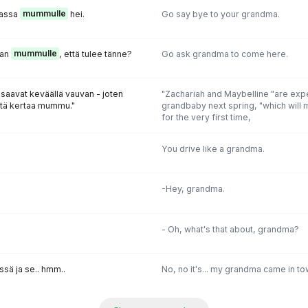
massa
mummulle
hei.
Go say bye to your grandma.
aan
mummulle
, että tulee tänne?
Go ask grandma to come here.
 saavat keväällä vauvan - joten
"Zachariah and Maybelline "are expec
stä kertaa mummu."
grandbaby next spring, "which wil
for the very first time,
You drive like a grandma.
-Hey, grandma.
- Oh, what's that about, grandma?
ssä ja se.. hmm..
No, no it's... my grandma came in tow