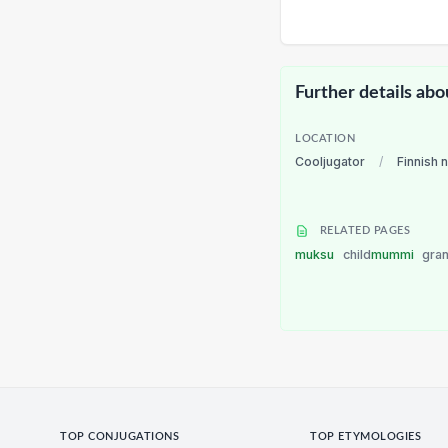
Further details abo
LOCATION
Cooljugator
/
Finnish 
RELATED PAGES
muksu
child
mummi
gra
TOP CONJUGATIONS
TOP ETYMOLOGIES