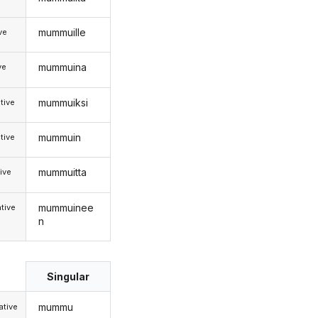
mummuille
ive
mummuina
ve
mummuiksi
tive
mummuin
tive
mummuitta
ive
mummuinee
tive
n
Singular
mummu
tive