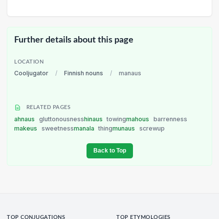
Further details about this page
LOCATION
Cooljugator
/
Finnish nouns
/
manaus
RELATED PAGES
ahnaus
gluttonousness
hinaus
towing
mahous
barrenness
makeus
sweetness
manala
thing
munaus
screwup
Back to Top
TOP CONJUGATIONS
TOP ETYMOLOGIES