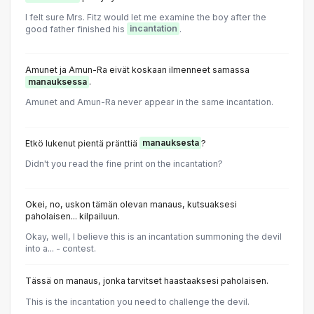
I felt sure Mrs. Fitz would let me examine the boy after the
good father finished his
incantation
.
Amunet ja Amun-Ra eivät koskaan ilmenneet samassa
manauksessa
.
Amunet and Amun-Ra never appear in the same incantation.
Etkö lukenut pientä pränttiä
manauksesta
?
Didn't you read the fine print on the incantation?
Okei, no, uskon tämän olevan manaus, kutsuaksesi
paholaisen... kilpailuun.
Okay, well, I believe this is an incantation summoning the devil
into a... - contest.
Tässä on manaus, jonka tarvitset haastaaksesi paholaisen.
This is the incantation you need to challenge the devil.