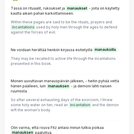
Tässä on rituaalit, rukoukset ja
manaukset
- joita on käytetty
kautta aikain pahan karkottamiseen.
Within these pages are said to be the rituals, prayers and
incantations
used by holy men through the ages to defend
against the forces of evil.
Ne voidaan herättää henkiin kirjassa esitetyillä
manauksilla
.
They may be recalled to active life through the incantations
presented in this book.
Monen uuvuttavan manauspäivän jälkeen, - heitin pyhää vettä
hänen päälleen, luin
manauksen
- ja demoni lähti naisen
ruumiista.
So after several exhausting days of the exorcism, I threw
some holy water on her, read an
incantation
and the demon
left the woman's body.
Olin varma, että rouva Fitz antaisi minun tutkia poikaa
manauksen
päätyttyä.