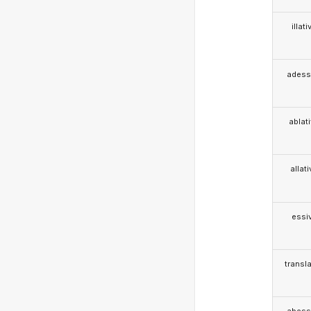
illati
adess
ablat
allat
essi
transla