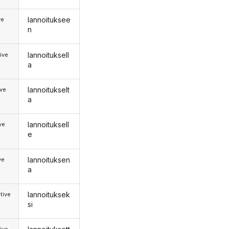
lannoituksee
ve
n
lannoituksell
ive
a
lannoitukselt
ive
a
lannoituksell
ive
e
lannoituksen
ve
a
lannoituksek
tive
si