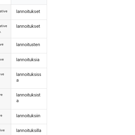
lannoitukset
tive
lannoitukset
tive
.
lannoitusten
ive
lannoituksia
ive
lannoituksiss
ive
a
lannoituksist
ve
a
lannoituksiin
ve
lannoituksilla
ive