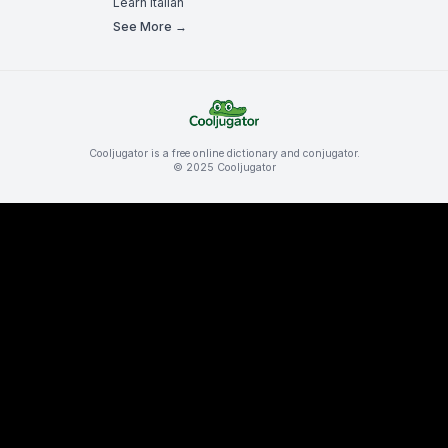
Learn Italian
See More →
Cooljugator is a free online dictionary and conjugator.
© 2025 Cooljugator