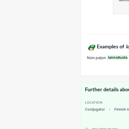
abess
Examples of
l
Noin paljon
lannoitusta
Further details abo
LOCATION
Cooljugator
/
Finnish 