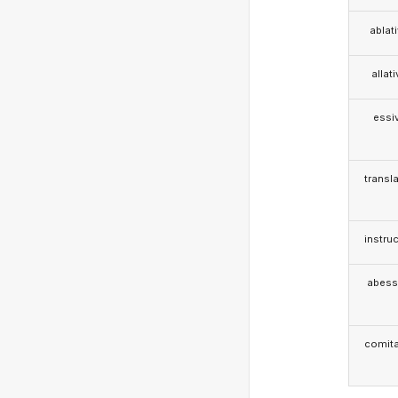
ablat
allat
essi
transla
instruc
abess
comita