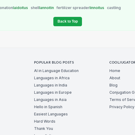
onation
laidoitus
shell
lannoitin
fertilizer spreader
linnoitus
castling
Back to Top
POPULAR BLOG POSTS
COOLJUGATO
AI in Language Education
Home
Languages in Africa
About
Languages in India
Blog
Languages in Europe
Conjugation 
Languages in Asia
Terms of Serv
Hello in Spanish
Privacy Policy
Easiest Languages
Hard Words
Thank You