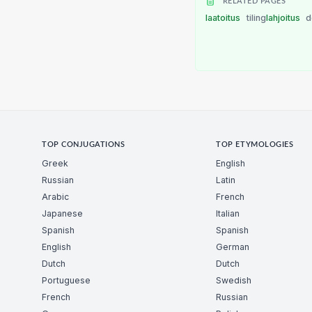
RELATED PAGES
laatoitus
tiling
lahjoitus
d
TOP CONJUGATIONS
TOP ETYMOLOGIES
Greek
English
Russian
Latin
Arabic
French
Japanese
Italian
Spanish
Spanish
English
German
Dutch
Dutch
Portuguese
Swedish
French
Russian