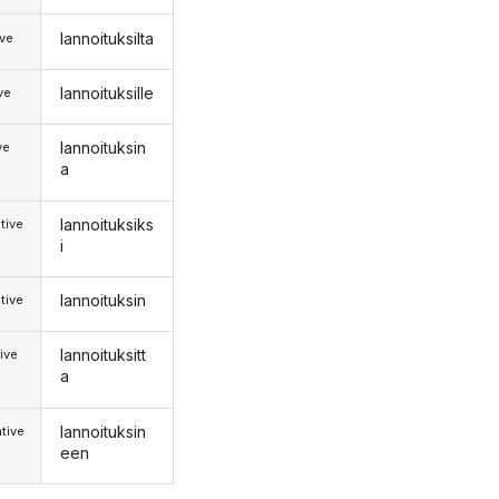
lannoituksilta
ive
lannoituksille
ive
lannoituksin
ve
a
lannoituksiks
tive
i
lannoituksin
tive
lannoituksitt
ive
a
lannoituksin
tive
een