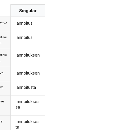
Singular
lannoitus
tive
lannoitus
tive
.
lannoituksen
tive
.
lannoituksen
ive
lannoitusta
ive
lannoitukses
ive
sa
lannoitukses
ve
ta