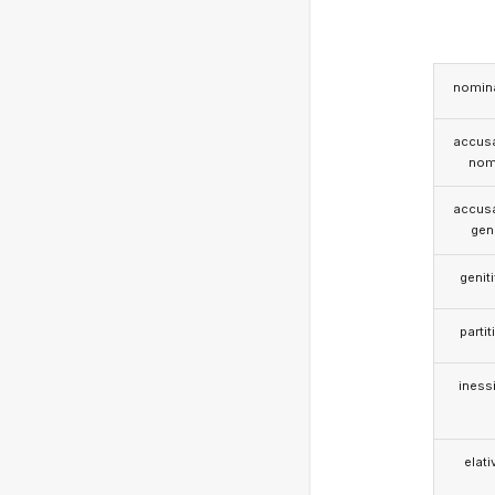
nomina
accusa
nom
accusa
gen
genit
partit
iness
elati