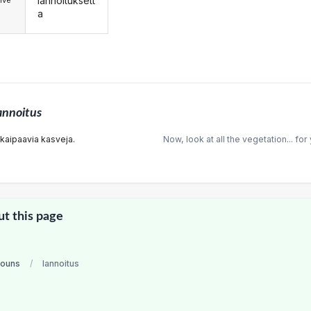
lannoituksett
ive
a
annoitus
kaipaavia kasveja.
Now, look at all the vegetation... for 
ut this page
nouns
/
lannoitus