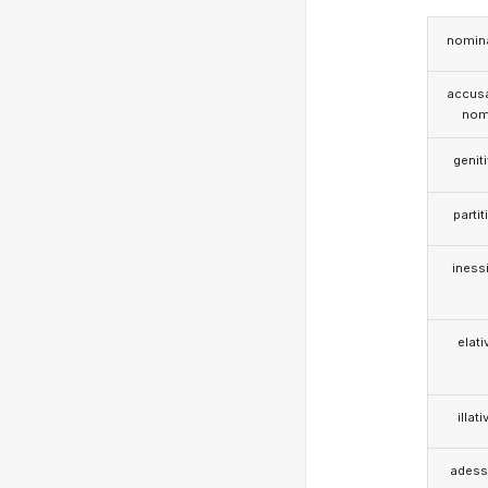
nomina
accusa
nom
genit
partit
iness
elati
illati
adess