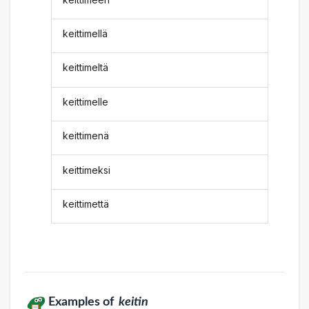
keittimellä
keittimeltä
keittimelle
keittimenä
keittimeksi
keittimettä
Examples of
keitin