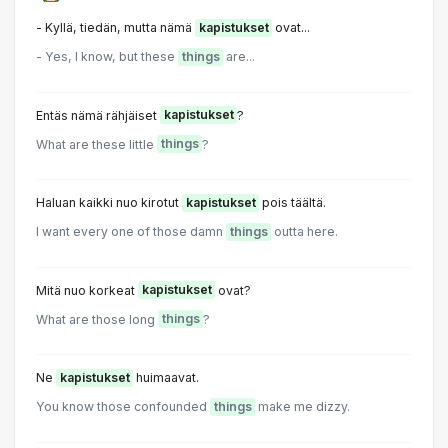
- Kyllä, tiedän, mutta nämä
kapistukset
ovat...
- Yes, I know, but these
things
are...
Entäs nämä rähjäiset
kapistukset
?
What are these little
things
?
Haluan kaikki nuo kirotut
kapistukset
pois täältä.
I want every one of those damn
things
outta here.
Mitä nuo korkeat
kapistukset
ovat?
What are those long
things
?
Ne
kapistukset
huimaavat.
You know those confounded
things
make me dizzy.