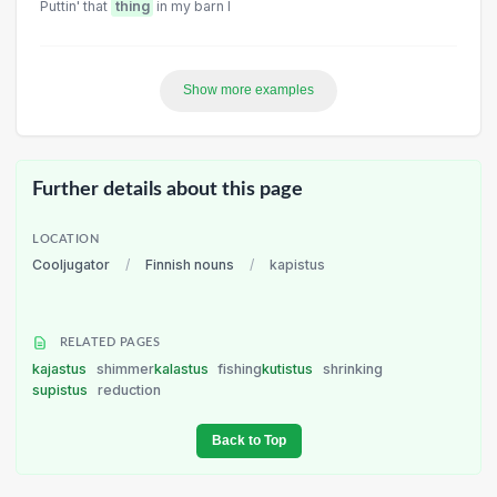
Puttin' that
thing
in my barn I
Show more examples
Further details about this page
LOCATION
Cooljugator
/
Finnish nouns
/
kapistus
RELATED PAGES
kajastus
shimmer
kalastus
fishing
kutistus
shrinking
supistus
reduction
Back to Top