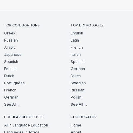
TOP CONJUGATIONS
TOP ETYMOLOGIES
Greek
English
Russian
Latin
Arabic
French
Japanese
Italian
Spanish
Spanish
English
German
Dutch
Dutch
Portuguese
Swedish
French
Russian
German
Polish
See All →
See All →
POPULAR BLOG POSTS
COOLJUGATOR
AI in Language Education
Home
Languages in Africa
About