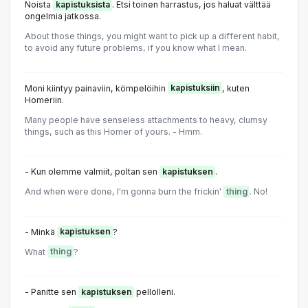
Noista
kapistuksista
. Etsi toinen harrastus, jos haluat välttää
ongelmia jatkossa.
About those things, you might want to pick up a different habit,
to avoid any future problems, if you know what I mean.
Moni kiintyy painaviin, kömpelöihin
kapistuksiin
, kuten
Homeriin.
Many people have senseless attachments to heavy, clumsy
things, such as this Homer of yours. - Hmm.
- Kun olemme valmiit, poltan sen
kapistuksen
.
And when were done, I'm gonna burn the frickin'
thing
. No!
- Minkä
kapistuksen
?
What
thing
?
- Panitte sen
kapistuksen
pellolleni.