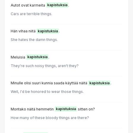
Autot ovat karmeita
kapistuksia
.
Cars are terrible things.
Hän vihaa niitä
kapistuksia
.
She hates the damn things.
Meluisia
kapistuksia
.
They're such noisy things, aren't they?
Minulle olisi suuri kunnia saada käyttää näitä
kapistuksia
.
Well, I'd be honored to wear those things.
Montako näitä hemmetin
kapistuksia
sitten on?
How many of these bloody things are there?