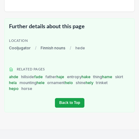
Further details about this page
LOCATION
Cooljugator
/
Finnish nouns
/
hede
RELATED PAGES
ahde
hillside
fade
father
haje
entropy
hake
thing
hame
skirt
hela
mounting
hele
ornament
helo
shine
hely
trinket
hepo
horse
Back to Top