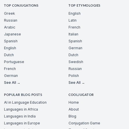
TOP CONJUGATIONS
TOP ETYMOLOGIES
Greek
English
Russian
Latin
Arabic
French
Japanese
Italian
Spanish
Spanish
English
German
Dutch
Dutch
Portuguese
Swedish
French
Russian
German
Polish
See All →
See All →
POPULAR BLOG POSTS
COOLJUGATOR
AI in Language Education
Home
Languages in Africa
About
Languages in India
Blog
Languages in Europe
Conjugation Game