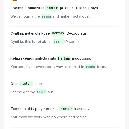
- Voimme puhdistaa
hartsin
ja tehdä fraktaalipölyä.
We can purify the
resin
and make fractal dust.
Cynthia, nyt ei ole kyse
hartsin
ID-koodista.
Cynthia, this is not about
resin
ID codes.
Kehitin keinon säilyttää sitä
hartsin
muodossa.
You see, I've developed a way to store it in
resin
form.
Otan
hartsin
esiin.
Let me get my
resin
out.
Teemme töitä polymeerin ja
hartsin
kanssa...
You know,we work with polymers and resins.