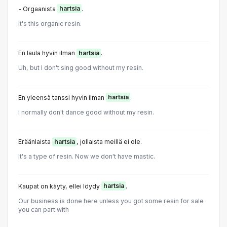
- Orgaanista
hartsia
.
It's this organic resin.
En laula hyvin ilman
hartsia
.
Uh, but I don't sing good without my resin.
En yleensä tanssi hyvin ilman
hartsia
.
I normally don't dance good without my resin.
Eräänlaista
hartsia
, jollaista meillä ei ole.
It's a type of resin. Now we don't have mastic.
Kaupat on käyty, ellei löydy
hartsia
.
Our business is done here unless you got some resin for sale
you can part with