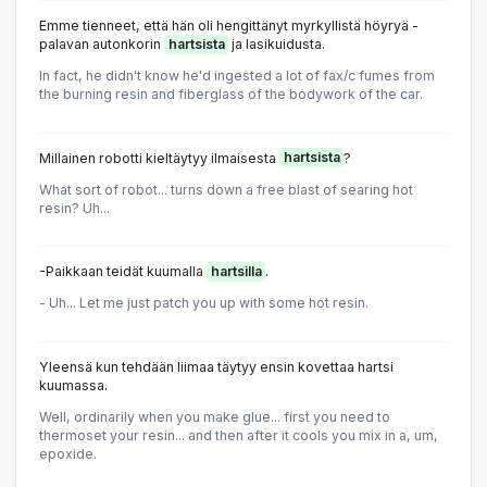
Emme tienneet, että hän oli hengittänyt myrkyllistä höyryä -
palavan autonkorin
hartsista
ja lasikuidusta.
In fact, he didn't know he'd ingested a lot of fax/c fumes from
the burning resin and fiberglass of the bodywork of the car.
Millainen robotti kieltäytyy ilmaisesta
hartsista
?
What sort of robot... turns down a free blast of searing hot
resin? Uh...
-Paikkaan teidät kuumalla
hartsilla
.
- Uh... Let me just patch you up with some hot resin.
Yleensä kun tehdään liimaa täytyy ensin kovettaa hartsi
kuumassa.
Well, ordinarily when you make glue... first you need to
thermoset your resin... and then after it cools you mix in a, um,
epoxide.