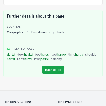
Further details about this page
LOCATION
Cooljugator
/
Finnish nouns
/
hartsi
RELATED PAGES
dörtsi
door
haaksi
boat
halssi
tack
harppi
thing
hartia
shoulder
hertsi
hertz
nurtsi
lawn
partsi
balcony
Back to Top
TOP CONJUGATIONS
TOP ETYMOLOGIES