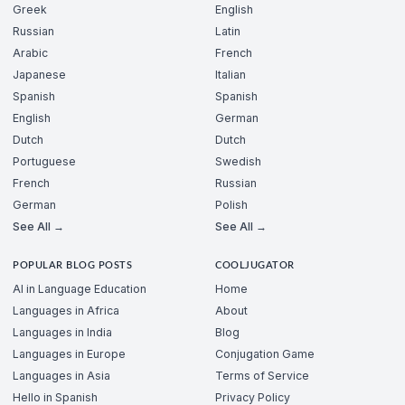
Greek
English
Russian
Latin
Arabic
French
Japanese
Italian
Spanish
Spanish
English
German
Dutch
Dutch
Portuguese
Swedish
French
Russian
German
Polish
See All →
See All →
POPULAR BLOG POSTS
COOLJUGATOR
AI in Language Education
Home
Languages in Africa
About
Languages in India
Blog
Languages in Europe
Conjugation Game
Languages in Asia
Terms of Service
Hello in Spanish
Privacy Policy