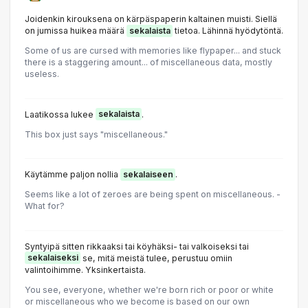
Joidenkin kirouksena on kärpäspaperin kaltainen muisti. Siellä
on jumissa huikea määrä
sekalaista
tietoa. Lähinnä hyödytöntä.
Some of us are cursed with memories like flypaper... and stuck
there is a staggering amount... of miscellaneous data, mostly
useless.
Laatikossa lukee
sekalaista
.
This box just says "miscellaneous."
Käytämme paljon nollia
sekalaiseen
.
Seems like a lot of zeroes are being spent on miscellaneous. -
What for?
Syntyipä sitten rikkaaksi tai köyhäksi- tai valkoiseksi tai
sekalaiseksi
se, mitä meistä tulee, perustuu omiin
valintoihimme. Yksinkertaista.
You see, everyone, whether we're born rich or poor or white
or miscellaneous who we become is based on our own