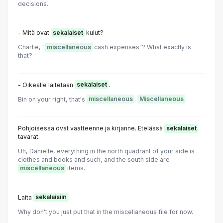
decisions.
- Mitä ovat
sekalaiset
kulut?
Charlie, "
miscellaneous
cash expenses"? What exactly is
that?
- Oikealle laitetaan
sekalaiset
.
Bin on your right, that's
miscellaneous
.
Miscellaneous
.
Pohjoisessa ovat vaatteenne ja kirjanne. Etelässä
sekalaiset
tavarat.
Uh, Danielle, everything in the north quadrant of your side is
clothes and books and such, and the south side are
miscellaneous
items.
Laita
sekalaisiin
.
Why don't you just put that in the miscellaneous file for now.