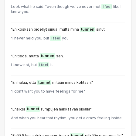
Look what he said. "even though we've never met
I feel
like I
know you.
"En koskaan pidellyt sinua, mutta minä
tunnen
sinut.
"I never held you, but
I feel
you.
"En tiedä, mutta
tunnen
sen.
I know not, but
I feel
it.
"En halua, että
tunnet
mitään minua kohtaan."
"I don't want you to have feelings for me."
"Ensiksi
tunnet
rumpujen hakkaavan sisällä"
And when you hear that rhythm, you get a crazy feeling inside,
"Enää 5 km autokauppaan, jonka
tunnet
pitkään perseessäs."