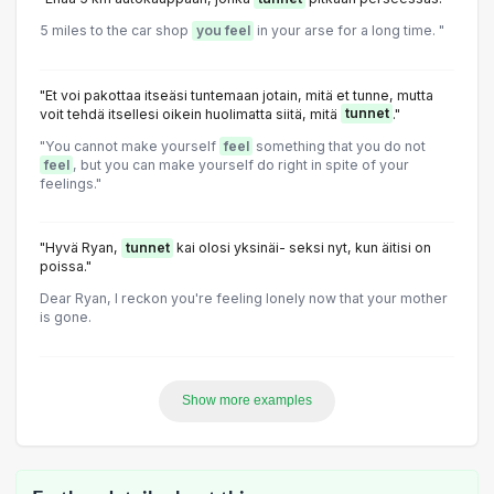
5 miles to the car shop
you feel
in your arse for a long time. "
"Et voi pakottaa itseäsi tuntemaan jotain, mitä et tunne, mutta
voit tehdä itsellesi oikein huolimatta siitä, mitä
tunnet
."
"You cannot make yourself
feel
something that you do not
feel
, but you can make yourself do right in spite of your
feelings."
"Hyvä Ryan,
tunnet
kai olosi yksinäi- seksi nyt, kun äitisi on
poissa."
Dear Ryan, I reckon you're feeling lonely now that your mother
is gone.
Show more examples