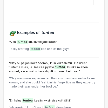
Examples of
tuntea
"Alan
tuntea
kuuluvani joukkoon."
Really starting
to feel
like one of the guys.
"Clay oli paljon kokeneempi, kuin kukaan muu Desireen
tuntema mies, ja Desiree pystyi
tuntea
, kuinka miehen
sormet, - etenivät sulavasti pitkin hänen kehoaan."
"Clay was more experienced than any man desiree had ever
known, and she could feel it in his fingertips as they expertly
made their way under her bodice."
"En halua
tuntea
itseäni yksinäiseksi täällä."
(whispering) I don't want
to feel
alone here.