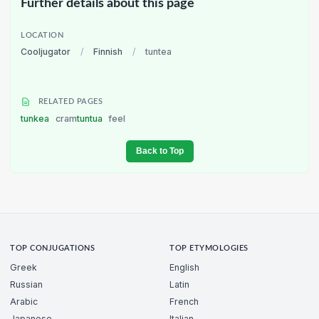
Further details about this page
LOCATION
Cooljugator
/
Finnish
/
tuntea
RELATED PAGES
tunkea
cram
tuntua
feel
Back to Top
TOP CONJUGATIONS
TOP ETYMOLOGIES
Greek
English
Russian
Latin
Arabic
French
Japanese
Italian