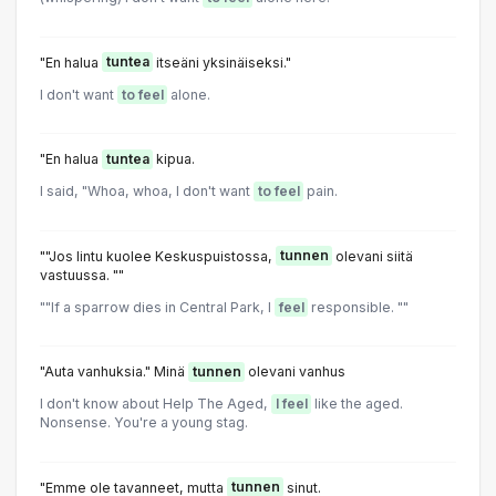
"En halua
tuntea
itseäni yksinäiseksi."
I don't want
to feel
alone.
"En halua
tuntea
kipua.
I said, "Whoa, whoa, I don't want
to feel
pain.
""Jos lintu kuolee Keskuspuistossa,
tunnen
olevani siitä
vastuussa. ""
""lf a sparrow dies in Central Park, l
feel
responsible. ""
"Auta vanhuksia." Minä
tunnen
olevani vanhus
I don't know about Help The Aged,
I feel
like the aged.
Nonsense. You're a young stag.
"Emme ole tavanneet, mutta
tunnen
sinut.