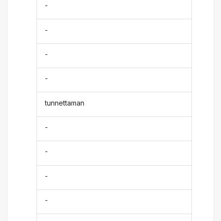
-
-
-
-
tunnettaman
-
-
-
-