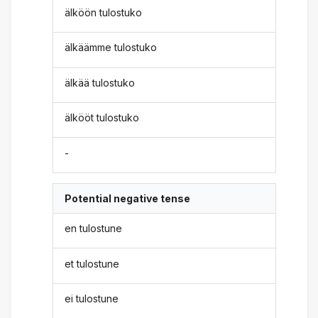
älköön tulostuko
älkäämme tulostuko
älkää tulostuko
älkööt tulostuko
-
Potential negative tense
en tulostune
et tulostune
ei tulostune