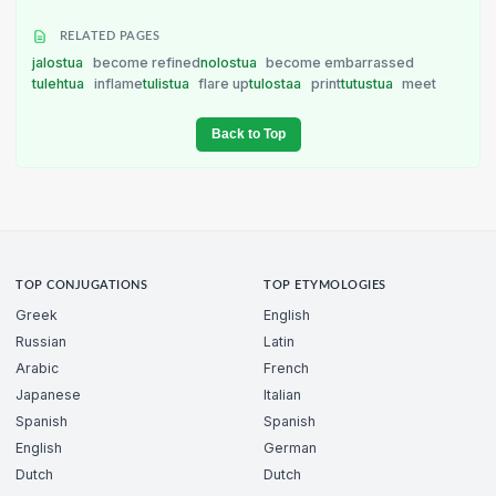
RELATED PAGES
jalostua
become refined
nolostua
become embarrassed
tulehtua
inflame
tulistua
flare up
tulostaa
print
tutustua
meet
Back to Top
TOP CONJUGATIONS
TOP ETYMOLOGIES
Greek
English
Russian
Latin
Arabic
French
Japanese
Italian
Spanish
Spanish
English
German
Dutch
Dutch