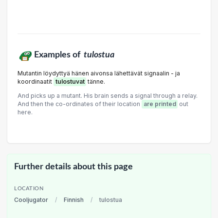
Examples of
tulostua
Mutantin löydyttyä hänen aivonsa lähettävät signaalin - ja
koordinaatit
tulostuvat
tänne.
And picks up a mutant. His brain sends a signal through a relay.
And then the co-ordinates of their location
are printed
out
here.
Further details about this page
LOCATION
Cooljugator
/
Finnish
/
tulostua