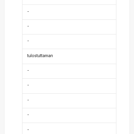
-
-
-
tulostuttaman
-
-
-
-
-