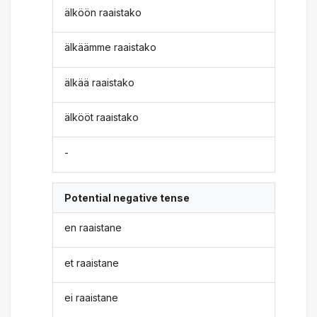
älköön raaistako
älkäämme raaistako
älkää raaistako
älkööt raaistako
-
Potential negative tense
en raaistane
et raaistane
ei raaistane