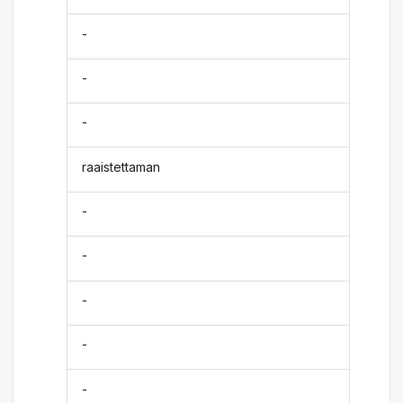
-
-
-
raaistettaman
-
-
-
-
-