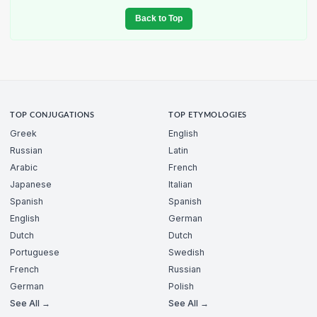
Back to Top
TOP CONJUGATIONS
TOP ETYMOLOGIES
Greek
English
Russian
Latin
Arabic
French
Japanese
Italian
Spanish
Spanish
English
German
Dutch
Dutch
Portuguese
Swedish
French
Russian
German
Polish
See All →
See All →