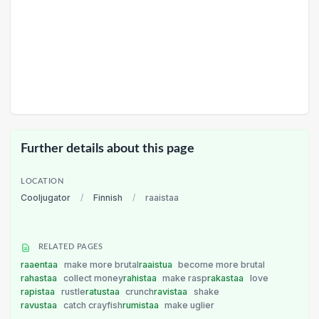
Further details about this page
LOCATION
Cooljugator
/
Finnish
/
raaistaa
RELATED PAGES
raaentaa
make more brutal
raaistua
become more brutal
rahastaa
collect money
rahistaa
make rasp
rakastaa
love
rapistaa
rustle
ratustaa
crunch
ravistaa
shake
ravustaa
catch crayfish
rumistaa
make uglier