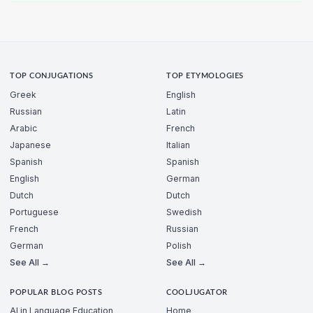
TOP CONJUGATIONS
TOP ETYMOLOGIES
Greek
English
Russian
Latin
Arabic
French
Japanese
Italian
Spanish
Spanish
English
German
Dutch
Dutch
Portuguese
Swedish
French
Russian
German
Polish
See All →
See All →
POPULAR BLOG POSTS
COOLJUGATOR
AI in Language Education
Home