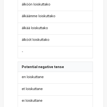
älköön loiskuttako
älkäämme loiskuttako
älkää loiskuttako
älkööt loiskuttako
-
Potential negative tense
en loiskuttane
et loiskuttane
ei loiskuttane