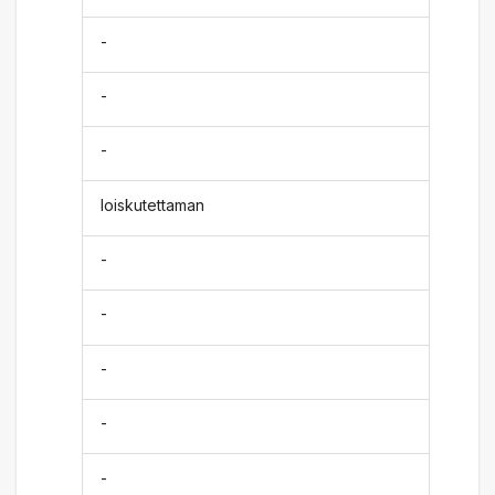
-
-
-
loiskutettaman
-
-
-
-
-