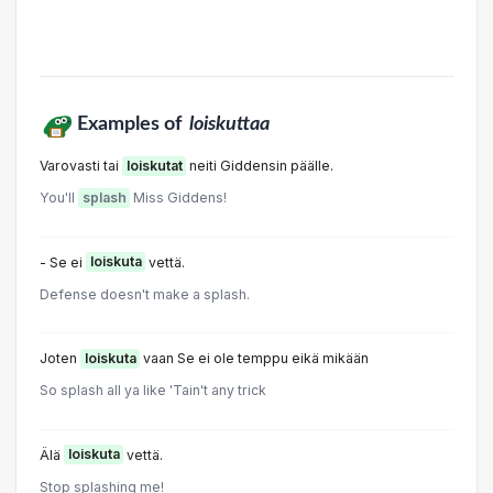
Examples of
loiskuttaa
Varovasti tai
loiskutat
neiti Giddensin päälle.
You'll
splash
Miss Giddens!
- Se ei
loiskuta
vettä.
Defense doesn't make a splash.
Joten
loiskuta
vaan Se ei ole temppu eikä mikään
So splash all ya like 'Tain't any trick
Älä
loiskuta
vettä.
Stop splashing me!