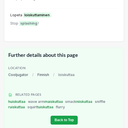
Lopeta
loiskuttaminen
.
Stop
splashing
!
Further details about this page
LOCATION
Cooljugator
/
Finnish
/
loiskuttaa
RELATED PAGES
huiskuttaa
wave arm
maiskuttaa
smack
niiskuttaa
sniffle
ruiskuttaa
squirt
tuiskuttaa
flurry
Back to Top