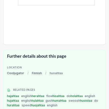
Further details about this page
LOCATION
Cooljugator
/
Finnish
/
huoahtaa
RELATED PAGES
hajahtaa
english
herahtaa
flow
hisahtaa
do
holahtaa
english
hujahtaa
english
hulahtaa
gush
humahtaa
swoosh
huoistaa
do
hurahtaa
speed
huojahtaa
english