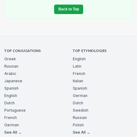
Back to Top
TOP CONJUGATIONS
TOP ETYMOLOGIES
Greek
English
Russian
Latin
Arabic
French
Japanese
Italian
Spanish
Spanish
English
German
Dutch
Dutch
Portuguese
Swedish
French
Russian
German
Polish
See All →
See All →