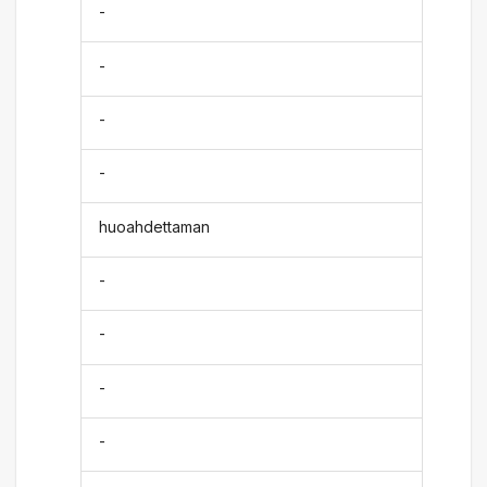
-
-
-
-
huoahdettaman
-
-
-
-