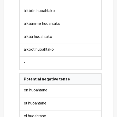
älköön huoahtako
älkäämme huoahtako
älkää huoahtako
älkööt huoahtako
-
Potential negative tense
en huoahtane
et huoahtane
ei huoahtane