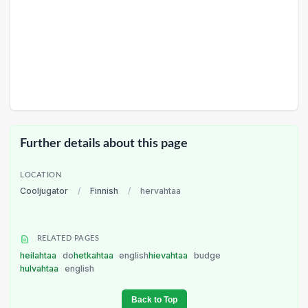
Further details about this page
LOCATION
Cooljugator
/
Finnish
/
hervahtaa
RELATED PAGES
heilahtaa
do
hetkahtaa
english
hievahtaa
budge
hulvahtaa
english
Back to Top