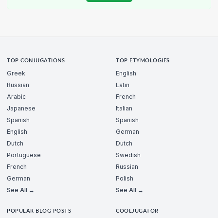
TOP CONJUGATIONS
TOP ETYMOLOGIES
Greek
English
Russian
Latin
Arabic
French
Japanese
Italian
Spanish
Spanish
English
German
Dutch
Dutch
Portuguese
Swedish
French
Russian
German
Polish
See All →
See All →
POPULAR BLOG POSTS
COOLJUGATOR