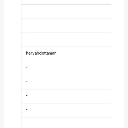
-
-
-
hervahdettaman
-
-
-
-
-