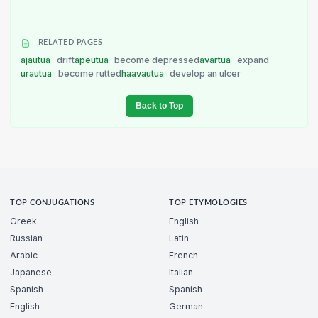
RELATED PAGES
ajautua
drift
apeutua
become depressed
avartua
expand
urautua
become rutted
haavautua
develop an ulcer
Back to Top
TOP CONJUGATIONS
TOP ETYMOLOGIES
Greek
English
Russian
Latin
Arabic
French
Japanese
Italian
Spanish
Spanish
English
German