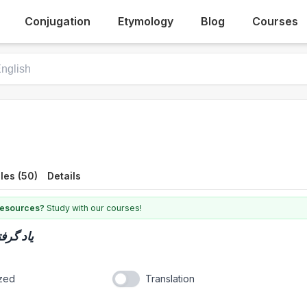
Conjugation
Etymology
Blog
Courses
les (50)
Details
 resources?
Study with our courses!
یاد گرف
ized
Translation