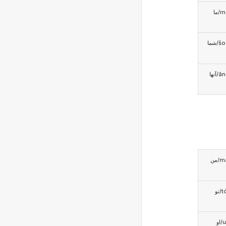
ما/
شما/
آنها/
من/
تو/t
او/u