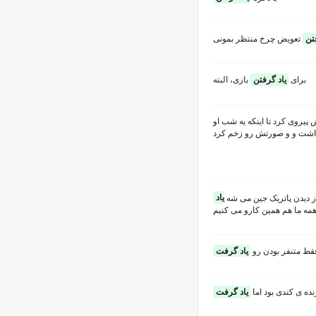
تن
تعویض چرخ منتظر بمونی
برای
یاد گرفتن
بازی، البته
18 ماه ازش پیروی کرد تا اینکه یه شب او
رداشت و و صورتش رو زخم کرد
ز دیدن پاتریک جین می شه
یاد
...  ما هم همین کارو می کنیم
فقط متنفر بودن رو
یاد گرفت
نده ی کندی بود اما
یاد گرفت