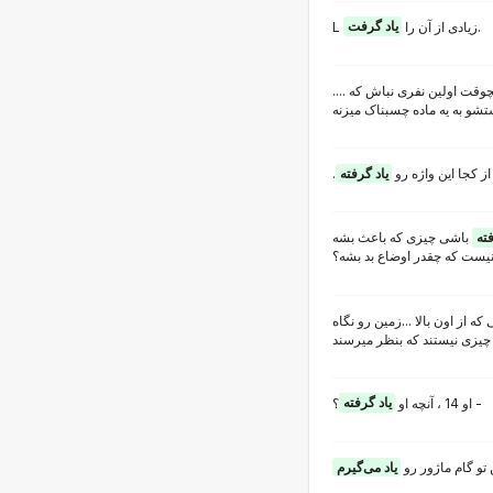
یاد گرفت
L زیادی از آن را
.
یچوقت اولین نفری نباش که
شو به یه ماده چسبناک میزنه
.از کجا این واژه رو
یاد گرفته
فته
باشی چیزی که باعث بشه
 نیست که چقدر اوضاع بد بشه؟
ه از اون بالا ...زمین رو نگاه
؟ -
او 14 ، آنچه او
یاد گرفته
ن تو گام ماژور رو
یاد می‌گیرم