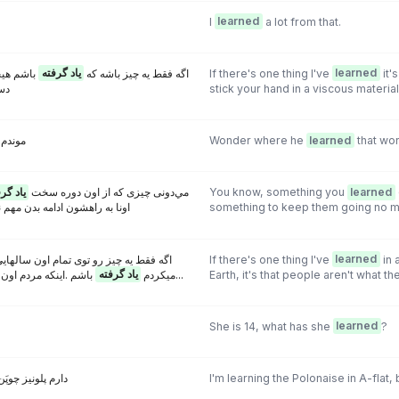
I
learned
a lot from that.
باشم ه .
یاد گرفته
...اگه فقط یه چیز باشه که
If there's one thing I've
learned
it'
دست
stick your hand in a viscous material
موندم 
Wonder where he
learned
that wor
یاد گر
مي‌دونی چیزی که از اون دوره سخت
You know, something you
learned
اونا به راهشون ادامه بدن مهم
something to keep them going no ma
اگه فقط یه چیز رو توی تمام اون سالهایی ک
If there's one thing I've
learned
in 
یاد گرفته
میکردم
باشم .اینكه مردم اون چیزی نیستند كه بنظر میرسند...
Earth, it's that people aren't what 
She is 14, what has she
learned
?
دارم پلونیز چوپَ
I'm learning the Polonaise in A-flat,