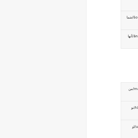
شما/
آنها/
من/
تو/t
او/u