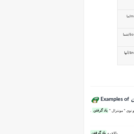
ما/
شما/
آنها/
Examples of
ن
. رو توی " مونترال
یاد گرفتن
بالاخره
یاد گرفتن