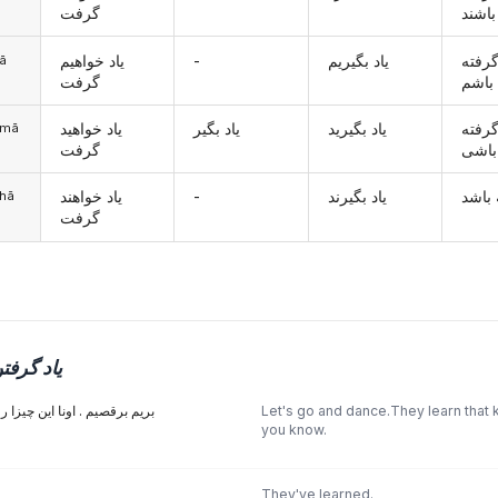
باشند
گرفت
یاد خواهیم
-
یاد بگیریم
گرفته
mā
باشم
گرفت
گرفته
یاد بگیرید
یاد بگیر
یاد خواهید
šomā
باشی
گرفت
یاد خواهند
-
یاد بگیرند
 باشد
ānhā
گرفت
یاد گرفت
بریم برقصیم . اونا این چیزا  "
Let's go and dance.They learn that k
you know.
They've learned.