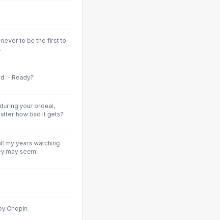
s never to be the first to
.
d. - Ready?
during your ordeal,
tter how bad it gets?
all my years watching
they may seem.
 by Chopin.