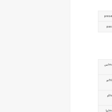
prese
pas
من/
تو/t
او/u
ما/