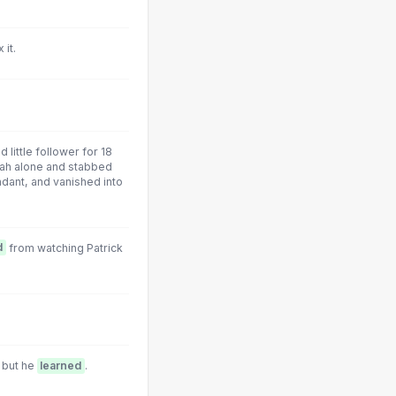
 it.
little follower for 18
nah alone and stabbed
ndant, and vanished into
d
from watching Patrick
, but he
learned
.