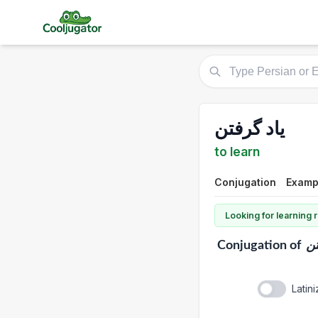
یاد گرفتن
to learn
Conjugation
Examp
Looking for learning
Conjugation
of
تن
Latin