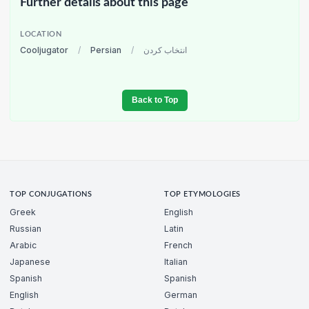
Further details about this page
LOCATION
Cooljugator
/
Persian
/
انتخاب کردن
Back to Top
TOP CONJUGATIONS
TOP ETYMOLOGIES
Greek
English
Russian
Latin
Arabic
French
Japanese
Italian
Spanish
Spanish
English
German