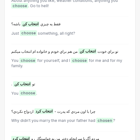
About anything you like, weather conditions, anything you
choose
. Go to hell!
فقط يه چيزي
انتخاب کن
باشه؟
Just
choose
something, all right?
تو براي خودت
انتخاب کن
من هم براي خودم و خانواده ام انتخاب ميکنم
You
choose
for yourself, and l
choose
for me and for my
family.
. تو
انتخاب کن
You
choose
.
چرا با اون مردي که پدرت -
انتخاب کرد
ازدواج نکردي؟
Why didn't you marry the man your father had
chosen
?
مردم آگربا سرانجام دختر من يه خواستگار رو
انتخاب کرد