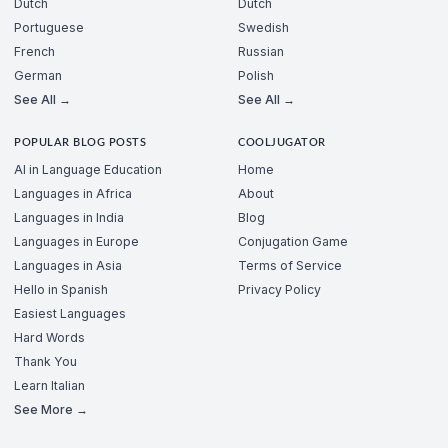
Dutch
Dutch
Portuguese
Swedish
French
Russian
German
Polish
See All →
See All →
POPULAR BLOG POSTS
COOLJUGATOR
AI in Language Education
Home
Languages in Africa
About
Languages in India
Blog
Languages in Europe
Conjugation Game
Languages in Asia
Terms of Service
Hello in Spanish
Privacy Policy
Easiest Languages
Hard Words
Thank You
Learn Italian
See More →