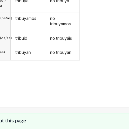
tribuya
no tribuya
a/o)/
ed
tribuyamos
no
(os/as)
tribuyamos
tribuid
no tribuyáis
(os/as)
tribuyan
no tribuyan
/as)
ut this page