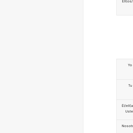
Ell(os
Yo
Tu
Él/ell(
Ust
Nosotr