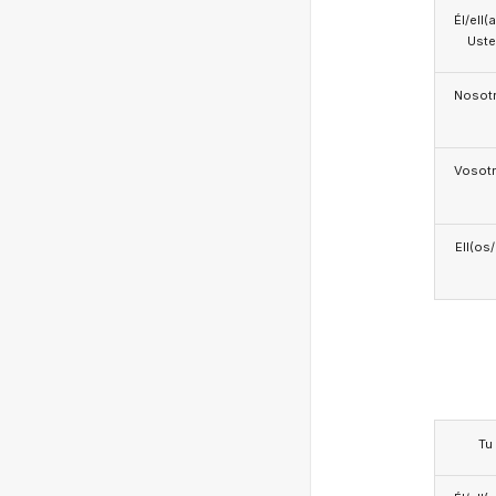
Él/ell(
Ust
Nosotr
Vosotr
Ell(os
Tu