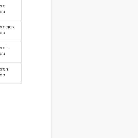
ere
ido
éremos
ido
ereis
ido
eren
ido