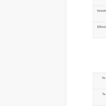
Vosotr
Ell(os
Yo
Tu