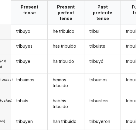
Present
Present
Past
F
tense
perfect
preterite
t
tense
tense
tribuyo
he tribuido
tribuí
tribu
tribuyes
has tribuido
tribuiste
tribu
tribuye
ha tribuido
tribuyó
tribu
a/o)/
ed
tribuimos
hemos
tribuimos
trib
(os/as)
tribuido
tribuís
habéis
tribuisteis
tribu
(os/as)
tribuido
tribuyen
han tribuido
tribuyeron
tribu
/as)