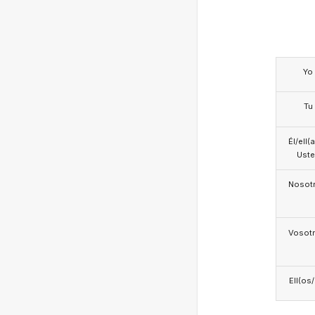
Yo
Tu
Él/ell(
Ust
Nosotr
Vosotr
Ell(os