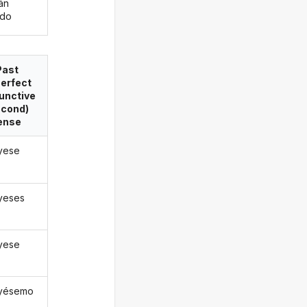
án
ido
Past
erfect
unctive
econd)
ense
uyese
uyeses
uyese
uyésemo