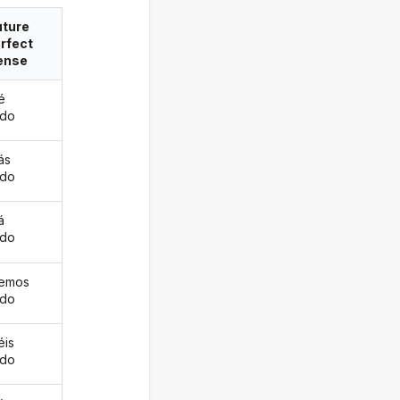
uture
rfect
ense
é
ido
ás
ido
á
ido
remos
ido
éis
ido