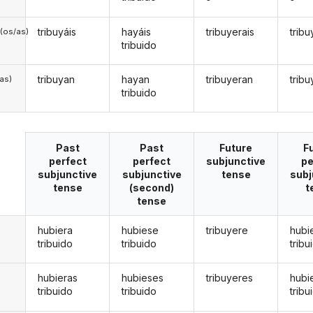
tribuyáis
hayáis
tribuyerais
trib
(os/as)
tribuido
tribuyan
hayan
tribuyeran
trib
/as)
tribuido
Past
Past
Future
F
perfect
perfect
subjunctive
pe
subjunctive
subjunctive
tense
subj
tense
(second)
t
tense
hubiera
hubiese
tribuyere
hubi
tribuido
tribuido
tribu
hubieras
hubieses
tribuyeres
hubi
tribuido
tribuido
tribu