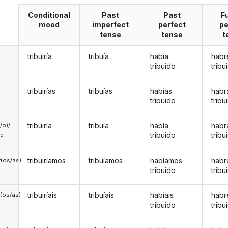
Conditional
Past
Past
F
mood
imperfect
perfect
pe
tense
tense
t
tribuiría
tribuía
había
habr
tribuido
tribu
tribuirías
tribuías
habías
habr
tribuido
tribu
tribuiría
tribuía
había
habr
a/o)/
tribuido
tribu
ed
tribuiríamos
tribuíamos
habíamos
hab
(os/as)
tribuido
tribu
tribuiríais
tribuíais
habíais
habr
(os/as)
tribuido
tribu