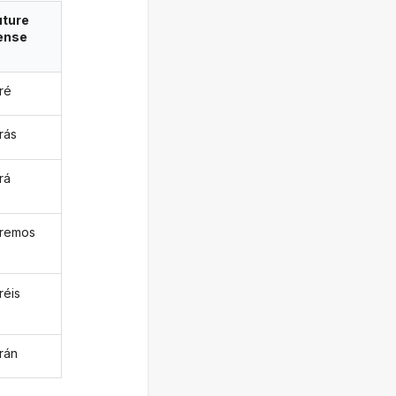
uture
ense
iré
irás
irá
uiremos
iréis
irán