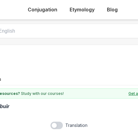
Conjugation
Etymology
Blog
s
 resources?
Study with our courses!
Get a
ibuir
Translation