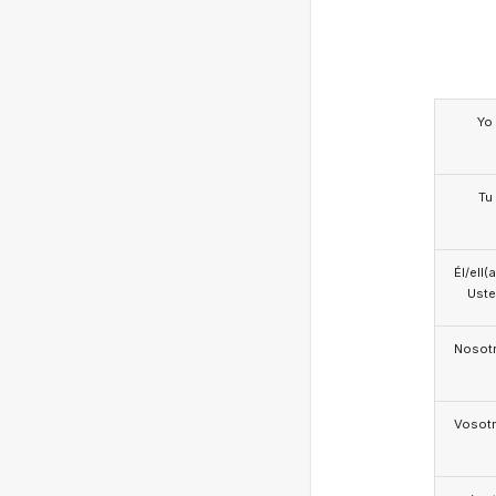
Yo
Tu
Él/ell(
Ust
Nosotr
Vosotr