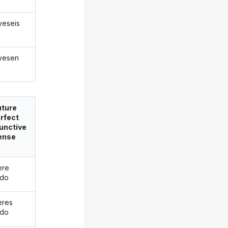
uyeseis
uyesen
uture
rfect
unctive
ense
ere
ido
eres
ido