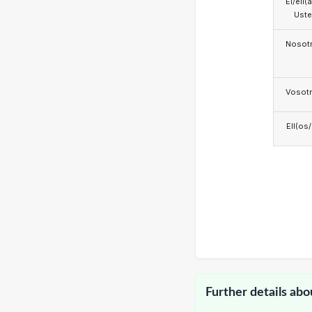
Él/ell(
Ust
Nosotr
Vosotr
Ell(os
Further details abo