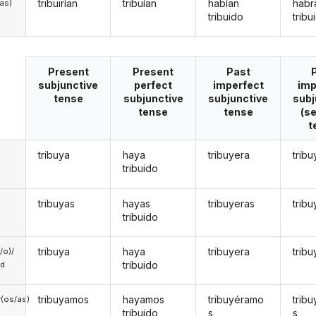
tribuirían
tribuían
habían
habr
/as)
tribuido
tribu
Present
Present
Past
subjunctive
perfect
imperfect
imp
tense
subjunctive
subjunctive
subj
tense
tense
(s
t
tribuya
haya
tribuyera
trib
tribuido
tribuyas
hayas
tribuyeras
trib
tribuido
tribuya
haya
tribuyera
trib
a/o)/
tribuido
ed
tribuyamos
hayamos
tribuyéramo
trib
(os/as)
tribuido
s
s