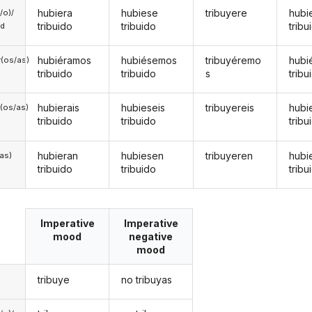
hubiera
hubiese
tribuyere
hubi
a/o)/
tribuido
tribuido
tribu
ed
hubiéramos
hubiésemos
tribuyéremo
hubi
(os/as)
tribuido
tribuido
s
tribu
hubierais
hubieseis
tribuyereis
hubi
(os/as)
tribuido
tribuido
tribu
hubieran
hubiesen
tribuyeren
hubi
/as)
tribuido
tribuido
tribu
Imperative
Imperative
mood
negative
mood
tribuye
no tribuyas