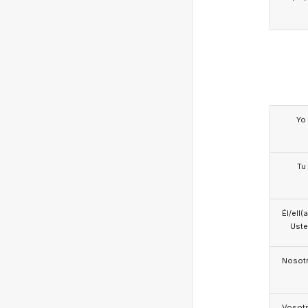
Yo
Tu
Él/ell(
Ust
Nosotr
Vosotr