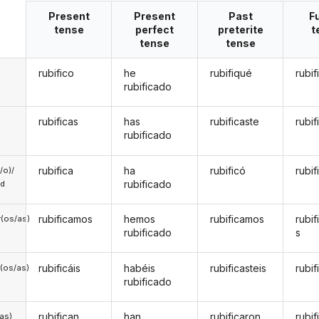
Present
Present
Past
F
tense
perfect
preterite
t
tense
tense
rubifico
he
rubifiqué
rubif
rubificado
rubificas
has
rubificaste
rubif
rubificado
rubifica
ha
rubificó
rubif
a/o)/
rubificado
ed
rubificamos
hemos
rubificamos
rubi
(os/as)
rubificado
s
rubificáis
habéis
rubificasteis
rubif
(os/as)
rubificado
rubifican
han
rubificaron
rubif
/as)