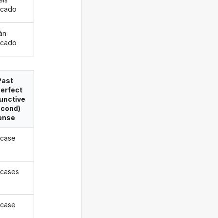
ficado
án
ficado
Past
erfect
unctive
econd)
ense
icase
ficases
icase