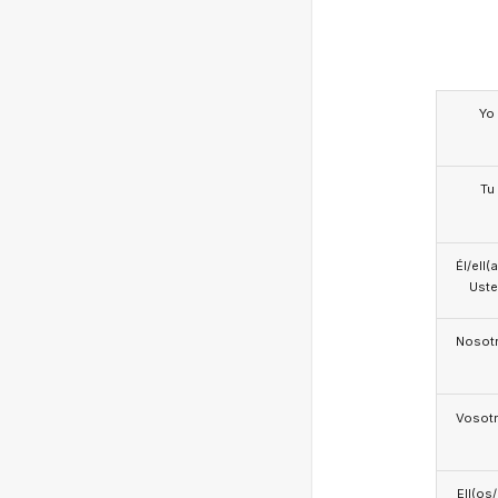
Yo
Tu
Él/ell(
Ust
Nosotr
Vosotr
Ell(os