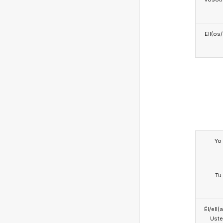
Ell(os
Yo
Tu
Él/ell(
Ust