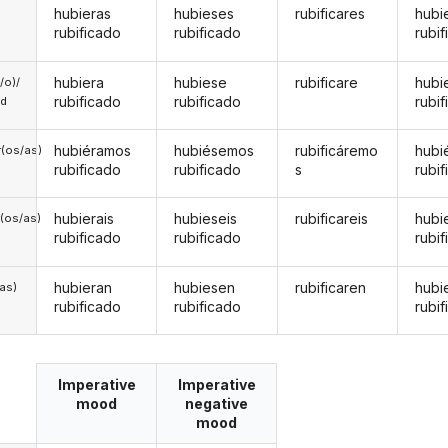
hubieras
hubieses
rubificares
hubi
rubificado
rubificado
rubi
hubiera
hubiese
rubificare
hubi
a/o)/
rubificado
rubificado
rubi
ed
hubiéramos
hubiésemos
rubificáremo
hubi
(os/as)
rubificado
rubificado
s
rubi
hubierais
hubieseis
rubificareis
hubi
(os/as)
rubificado
rubificado
rubi
hubieran
hubiesen
rubificaren
hubi
/as)
rubificado
rubificado
rubi
Imperative
Imperative
mood
negative
mood