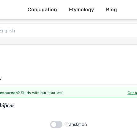
Conjugation
Etymology
Blog
s
 resources?
Study with our courses!
Get a
bificar
Translation