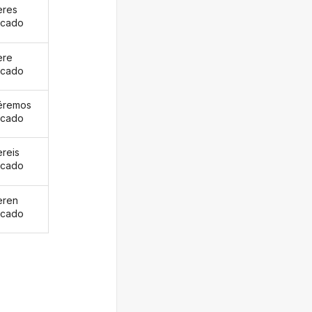
eres
ficado
ere
ficado
éremos
ficado
ereis
ficado
eren
ficado