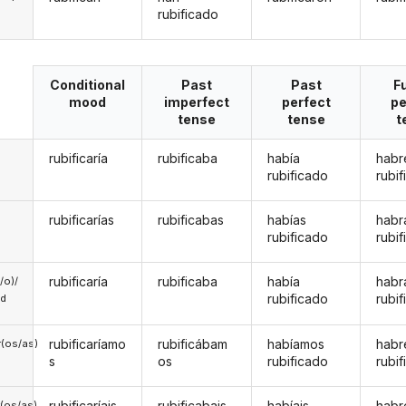
rubificado
Conditional
Past
Past
F
mood
imperfect
perfect
pe
tense
tense
t
rubificaría
rubificaba
había
habr
rubificado
rubi
rubificarías
rubificabas
habías
habr
rubificado
rubi
rubificaría
rubificaba
había
habr
a/o)/
rubificado
rubi
ed
rubificaríamo
rubificábam
habíamos
hab
(os/as)
s
os
rubificado
rubi
rubificaríais
rubificabais
habíais
habr
(os/as)