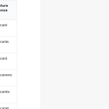
uture
ense
icaré
icarás
icará
ficaremo
icaréis
icarán