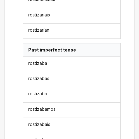
rostizaríais
rostizarían
Past imperfect tense
rostizaba
rostizabas
rostizaba
rostizábamos
rostizabais