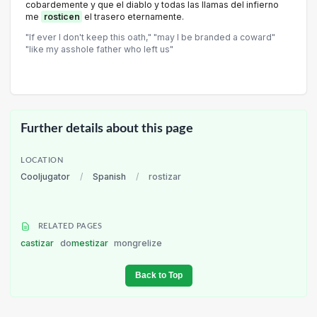
cobardemente y que el diablo y todas las llamas del infierno
me
rosticen
el trasero eternamente.
"If ever I don't keep this oath," "may I be branded a coward"
"like my asshole father who left us"
Further details about this page
LOCATION
Cooljugator
/
Spanish
/
rostizar
RELATED PAGES
castizar
do
mestizar
mongrelize
Back to Top