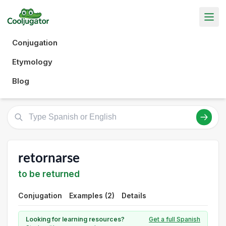
Conjugation
Etymology
Blog
retornarse
to be returned
Conjugation
Examples (2)
Details
Looking for learning resources?
Get a full Spanish