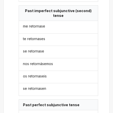
Past imperfect subjunctive (second)
tense
me retornase
te retornases
se retornase
nos retornásemos
os retornaseis
se retornasen
Past perfect subjunctive tense