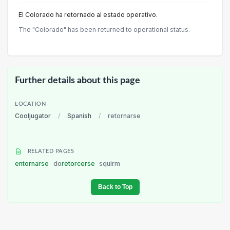
El Colorado ha retornado al estado operativo.
The "Colorado" has been returned to operational status.
Further details about this page
LOCATION
Cooljugator
/
Spanish
/
retornarse
RELATED PAGES
entornarse
do
retorcerse
squirm
Back to Top