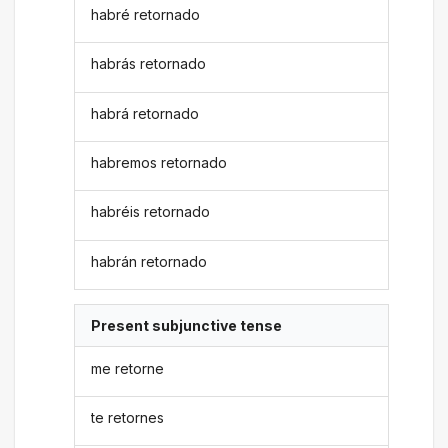
habré retornado
habrás retornado
habrá retornado
habremos retornado
habréis retornado
habrán retornado
Present subjunctive tense
me retorne
te retornes