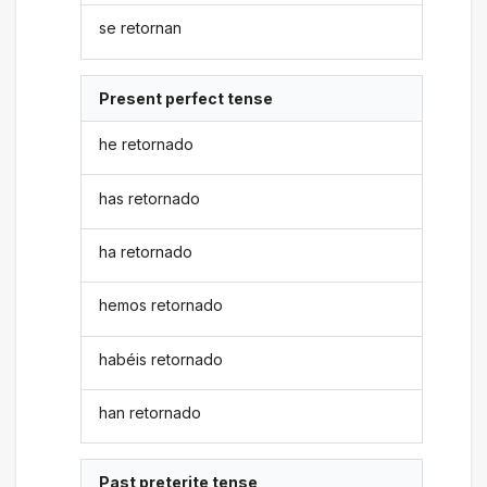
se retornan
Present perfect tense
he retornado
has retornado
ha retornado
hemos retornado
habéis retornado
han retornado
Past preterite tense