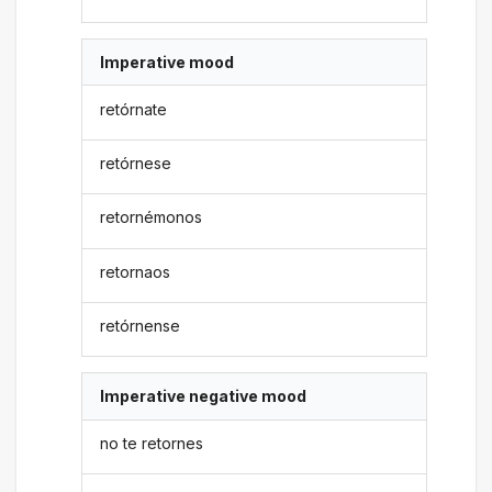
Imperative mood
retórnate
retórnese
retornémonos
retornaos
retórnense
Imperative negative mood
no te retornes