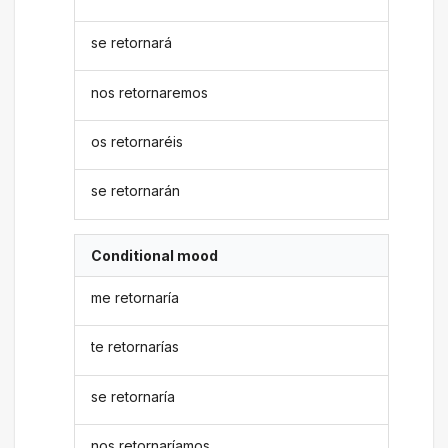
se retornará
nos retornaremos
os retornaréis
se retornarán
Conditional mood
me retornaría
te retornarías
se retornaría
nos retornaríamos