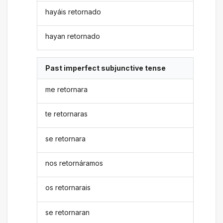
hayáis retornado
hayan retornado
Past imperfect subjunctive tense
me retornara
te retornaras
se retornara
nos retornáramos
os retornarais
se retornaran