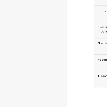
Tu
Él/ell(
Ust
Nosotr
Vosotr
Ell(os