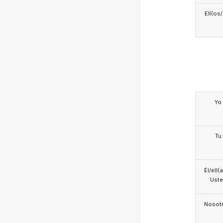
Ell(os
Yo
Tu
Él/ell(
Ust
Nosotr