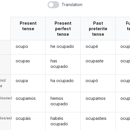
Translation
Present
Present
Past
F
tense
perfect
preterite
t
tense
tense
ocupo
he ocupado
ocupé
ocup
ocupas
has
ocupaste
ocup
ocupado
ocupa
ha ocupado
ocupó
ocup
a/o)/
ed
ocupamos
hemos
ocupamos
ocu
(os/as)
ocupado
ocupáis
habéis
ocupasteis
ocup
(os/as)
ocupado