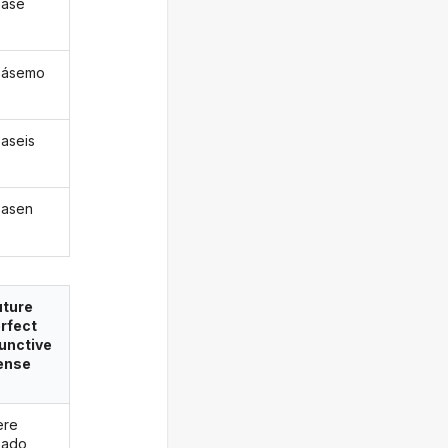
pase
pásemo
aseis
pasen
uture
rfect
unctive
ense
ere
pado