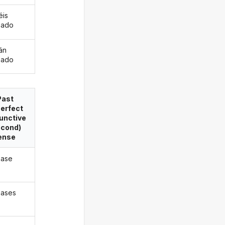
éis
pado
án
pado
Past
erfect
unctive
econd)
ense
pase
ases