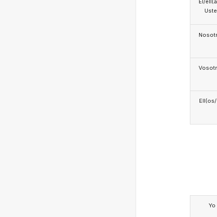
Él/ell(
Ust
Nosotr
Vosotr
Ell(os
Yo