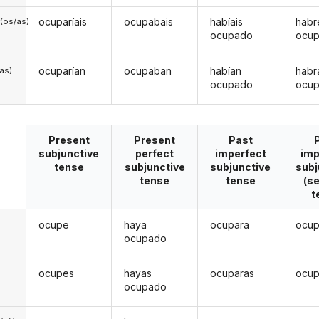
ocuparíais
ocupabais
habíais
habr
(os/as)
ocupado
ocu
ocuparían
ocupaban
habían
habr
/as)
ocupado
ocu
Present
Present
Past
subjunctive
perfect
imperfect
imp
tense
subjunctive
subjunctive
subj
tense
tense
(s
t
ocupe
haya
ocupara
ocu
ocupado
ocupes
hayas
ocuparas
ocup
ocupado