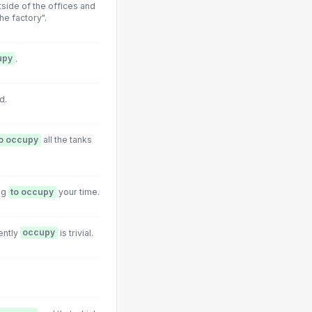
ide of the offices and
he factory".
upy
.
d.
o occupy
all the tanks
ng
to occupy
your time.
ently
occupy
is trivial.