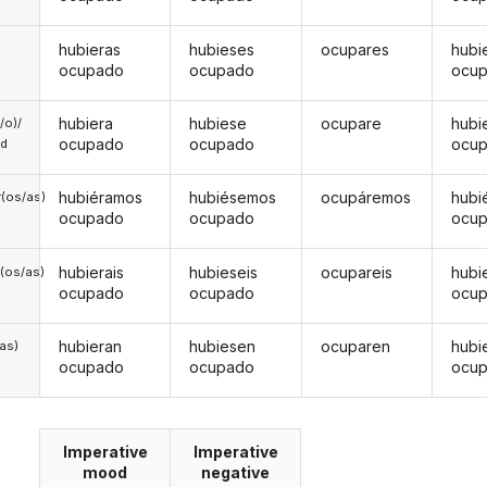
hubieras
hubieses
ocupares
hubi
ocupado
ocupado
ocu
hubiera
hubiese
ocupare
hubi
a/o)/
ocupado
ocupado
ocu
ed
hubiéramos
hubiésemos
ocupáremos
hubi
(os/as)
ocupado
ocupado
ocu
hubierais
hubieseis
ocupareis
hubi
(os/as)
ocupado
ocupado
ocu
hubieran
hubiesen
ocuparen
hubi
/as)
ocupado
ocupado
ocu
Imperative
Imperative
mood
negative