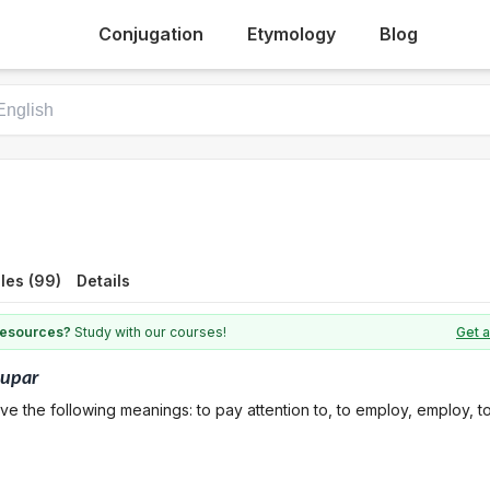
Conjugation
Etymology
Blog
les (99)
Details
 resources?
Study with our courses!
Get a
cupar
ve the following meanings: to pay attention to, to employ, employ, t