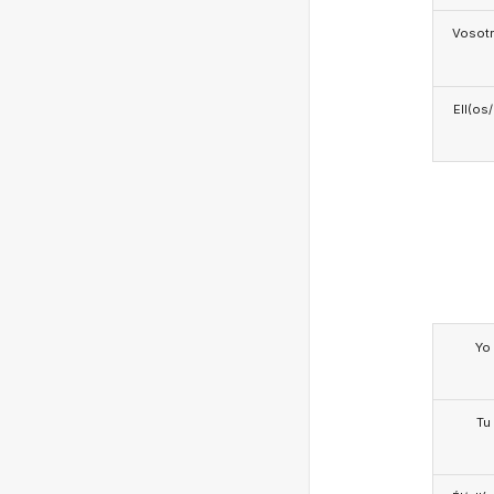
Vosotr
Ell(os
Yo
Tu