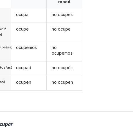
mood
ocupa
no ocupes
ocupe
no ocupe
a/o)/
ed
ocupemos
no
(os/as)
ocupemos
ocupad
no ocupéis
(os/as)
ocupen
no ocupen
/as)
cupar