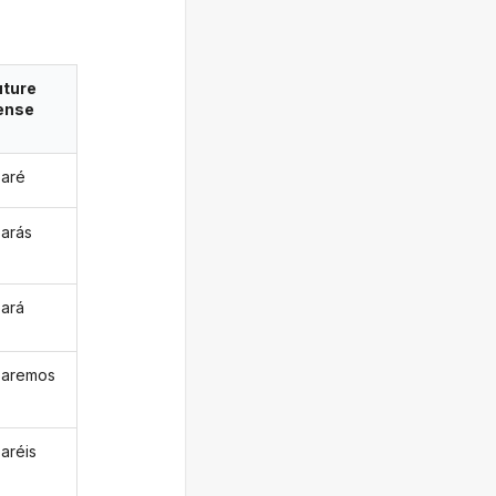
uture
ense
aré
arás
ará
paremos
aréis