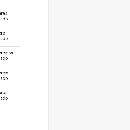
eres
pado
ere
pado
éremos
pado
ereis
pado
eren
pado