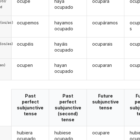
ocupe
haya
ocupara
ocu
a/o)/
ocupado
ed
ocupemos
hayamos
ocupáramos
ocu
(os/as)
ocupado
s
ocupéis
hayáis
ocuparais
ocup
(os/as)
ocupado
ocupen
hayan
ocuparan
ocu
/as)
ocupado
Past
Past
Future
F
perfect
perfect
subjunctive
pe
subjunctive
subjunctive
tense
subj
tense
(second)
t
tense
hubiera
hubiese
ocupare
hubi
ocupado
ocupado
ocu