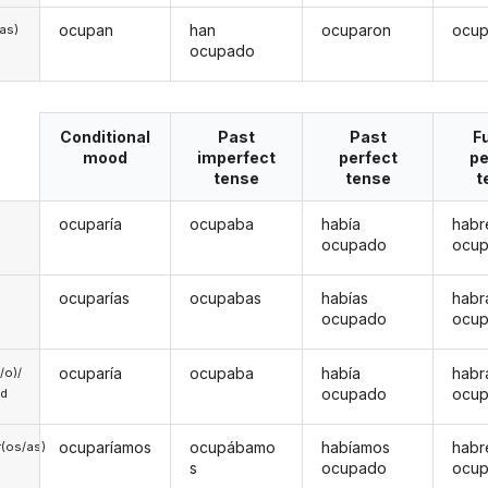
ocupan
han
ocuparon
ocup
/as)
ocupado
Conditional
Past
Past
F
mood
imperfect
perfect
pe
tense
tense
t
ocuparía
ocupaba
había
habr
ocupado
ocu
ocuparías
ocupabas
habías
habr
ocupado
ocu
ocuparía
ocupaba
había
habr
a/o)/
ocupado
ocu
ed
ocuparíamos
ocupábamo
habíamos
hab
(os/as)
s
ocupado
ocu