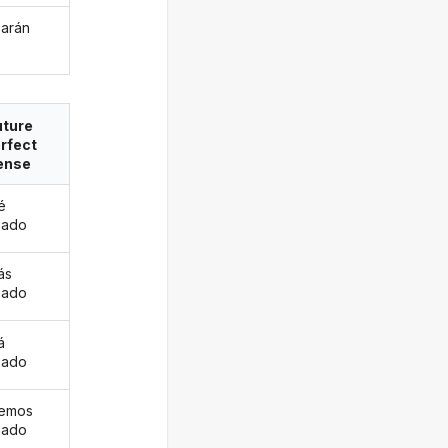
arán
uture
rfect
ense
é
pado
ás
pado
á
pado
remos
pado