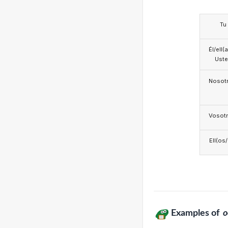
Tu
Él/ell(
Ust
Nosotr
Vosotr
Ell(os
Examples of
o