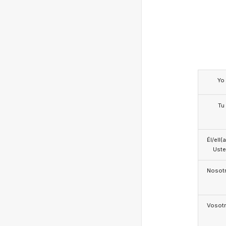
Yo
Tu
Él/ell(
Ust
Nosotr
Vosotr