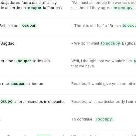
abajadores fuera de la oficina y
"We must assemble the workers outs
 de acuerdo en
ocupar
la fábrica".
ask them if they agree
to occupy
t
Britania por
ocupar
.
- There is still half of Britain
to occ
Bagdad.
- We don't want
to occupy
Baghda
eberiamos
ocupar
todos los
Well, I thought that we would have
t
that we have.
n qué
ocupar
tu tiempo.
Besides, it would give you somethi
ocupo
ahora mismo es irrelevante.
Besides, what particular body l curr
.
To continue,
I occupy
.